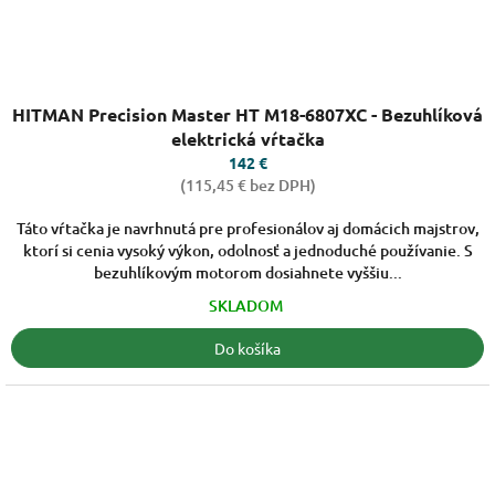
Priemerné
HITMAN Precision Master HT M18-6807XC - Bezuhlíková
hodnotenie
produktu
elektrická vŕtačka
je
142 €
3,7
(115,45 € bez DPH)
z
5
Táto vŕtačka je navrhnutá pre profesionálov aj domácich majstrov,
hviezdičiek.
ktorí si cenia vysoký výkon, odolnosť a jednoduché používanie. S
bezuhlíkovým motorom dosiahnete vyššiu...
SKLADOM
Do košíka