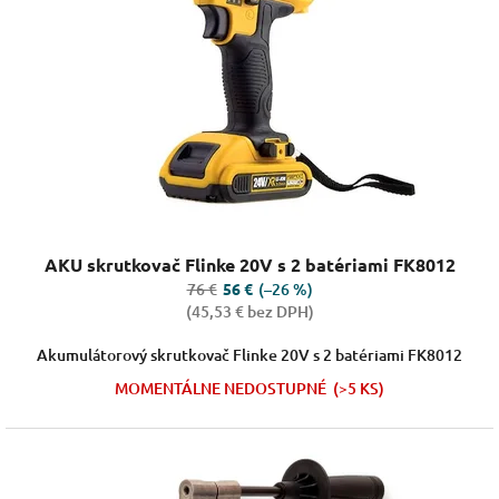
Priemerné
AKU skrutkovač Flinke 20V s 2 batériami FK8012
hodnotenie
produktu
76 €
(–26 %)
56 €
je
(45,53 € bez DPH)
4,8
z
Akumulátorový skrutkovač Flinke 20V s 2 batériami FK8012
5
MOMENTÁLNE NEDOSTUPNÉ
(>5 KS)
hviezdičiek.