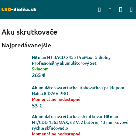
Prejsť
Nák
Hľadať
na
Prihlásen
obsah
koší
Aku skrutkovače
Najpredávanejšie
Hitman HT-BACD-2455-ProMax - 5-dielny
Profesionálny akumulátorový Set
Skladom
265 €
Akumulátorová vŕtačka uťahovačka s príklepom
Haina ICD26V PRO
Momentálne nedostupné
53 €
Akumulátorová vŕtačka a skrutkovač Hitman
HT/CDD-1363MAX, 62 V, 2 batérie, 13 mm kovové
rýchle skľučovadlo
Momentálne nedostupné