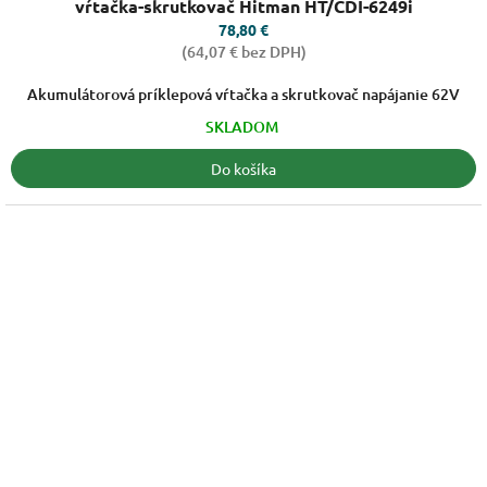
produktu
vŕtačka-skrutkovač Hitman HT/CDI-6249i
je
78,80 €
3,0
(64,07 € bez DPH)
z
5
Akumulátorová príklepová vŕtačka a skrutkovač napájanie 62V
hviezdičiek.
SKLADOM
Do košíka