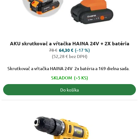
k
t
o
v
Priemerné
AKU skrutkovač a vŕtačka HAINA 24V + 2X batéria
hodnotenie
produktu
78 €
(–17 %)
64,30 €
je
(52,28 € bez DPH)
4,5
z
Skrutkovač a vŕtačka HAINA 24V 2x batéria a 169 dielna sada.
5
SKLADOM
(>5 KS)
hviezdičiek.
Do košíka