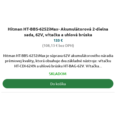
Priemerné
Hitman HT-BBS-6252iMax- Akumulátorová 2-dielna
hodnotenie
produktu
sada, 62V, vŕtačka a uhlová brúska
je
133 €
4,0
(108,13 € bez DPH)
z
5
Hitman HT-BBS-6252iMax je súprava 62V akumulátorového náradia
hviezdičiek.
prémiovej kvality, ktorá obsahuje dva základné nástroje: vŕtačku
HT-CDI-6249i a uhlovú brúsku HT-BAG-62V. Vŕtačka...
SKLADOM
Do košíka