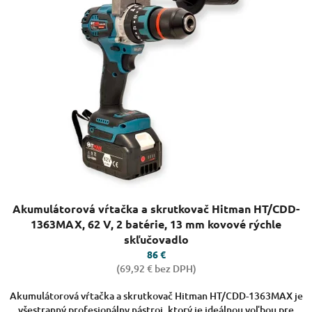
Priemerné
Akumulátorová vŕtačka a skrutkovač Hitman HT/CDD-
hodnotenie
produktu
1363MAX, 62 V, 2 batérie, 13 mm kovové rýchle
je
skľučovadlo
4,0
86 €
z
(69,92 € bez DPH)
5
hviezdičiek.
Akumulátorová vŕtačka a skrutkovač Hitman HT/CDD-1363MAX je
všestranný profesionálny nástroj, ktorý je ideálnou voľbou pre