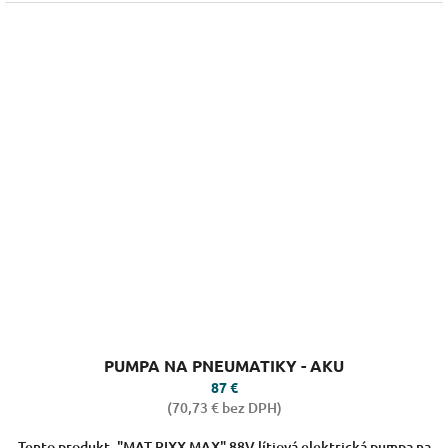
Priemerné
PUMPA NA PNEUMATIKY - AKU
hodnotenie
produktu
87 €
je
(70,73 € bez DPH)
3,6
z
Tento produkt, "MAT-RIXX MAX" 88V lítiová elektrická pumpa na