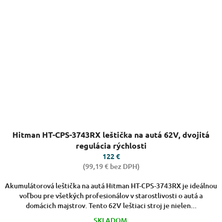
Priemerné
Hitman HT-CPS-3743RX leštička na autá 62V, dvojitá
hodnotenie
produktu
regulácia rýchlosti
je
122 €
4,5
(99,19 € bez DPH)
z
5
Akumulátorová leštička na autá Hitman HT-CPS-3743RX je ideálnou
hviezdičiek.
voľbou pre všetkých profesionálov v starostlivosti o autá a
domácich majstrov. Tento 62V leštiaci stroj je nielen...
SKLADOM