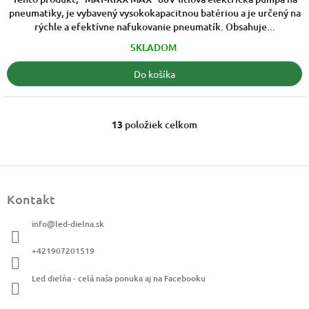
5
pneumatiky, je vybavený vysokokapacitnou batériou a je určený na
hviezdičiek.
rýchle a efektívne nafukovanie pneumatík. Obsahuje...
SKLADOM
Do košíka
13
položiek celkom
O
v
l
á
Z
d
á
a
Kontakt
p
c
ä
i
info
@
led-dielna.sk
t
e
i
p
+421907201519
r
e
v
Led dielňa - celá naša ponuka aj na Facebooku
k
y