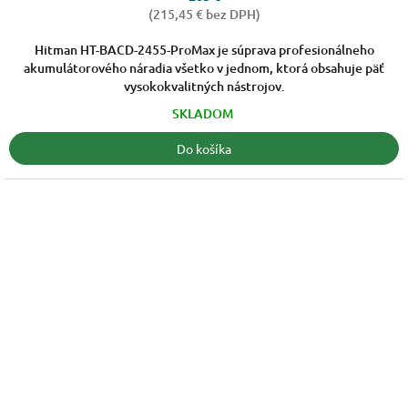
4,3
(215,45 € bez DPH)
z
5
Hitman HT-BACD-2455-ProMax je súprava profesionálneho
hviezdičiek.
akumulátorového náradia všetko v jednom, ktorá obsahuje päť
vysokokvalitných nástrojov.
SKLADOM
Do košíka