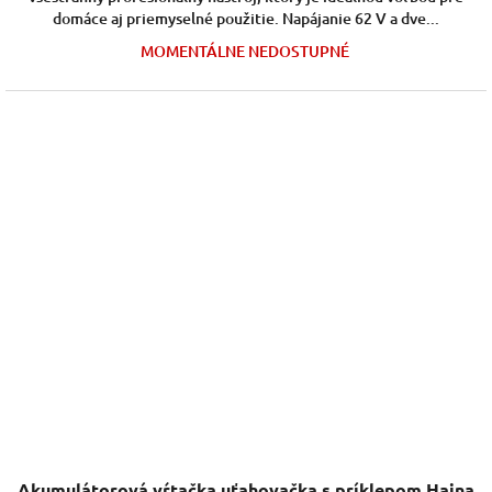
domáce aj priemyselné použitie. Napájanie 62 V a dve...
MOMENTÁLNE NEDOSTUPNÉ
Priemerné
Akumulátorová vŕtačka uťahovačka s príklepom Haina
hodnotenie