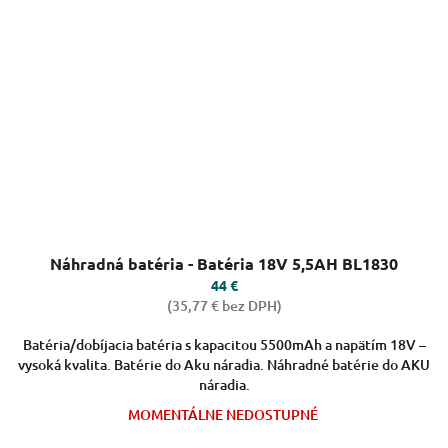
Priemerné
Náhradná batéria - Batéria 18V 5,5AH BL1830
hodnotenie
produktu
44 €
je
(35,77 € bez DPH)
4,3
z
Batéria/dobíjacia batéria s kapacitou 5500mAh a napätím 18V –
5
vysoká kvalita. Batérie do Aku náradia. Náhradné batérie do AKU
hviezdičiek.
náradia.
MOMENTÁLNE NEDOSTUPNÉ