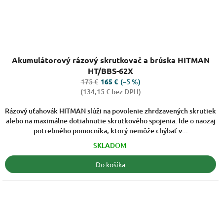
Priemerné
Akumulátorový rázový skrutkovač a brúska HITMAN
hodnotenie
produktu
HT/BBS-62X
je
175 €
(–5 %)
165 €
3,8
(134,15 € bez DPH)
z
5
Rázový uťahovák HITMAN slúži na povolenie zhrdzavených skrutiek
hviezdičiek.
alebo na maximálne dotiahnutie skrutkového spojenia. Ide o naozaj
potrebného pomocníka, ktorý nemôže chýbať v...
SKLADOM
Do košíka