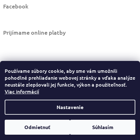
v
Facebook
ý
p
i
s
u
Prijímame online platby
Informácie pre vás
Používame súbory cookie, aby sme vám umožnili
Ako nakupovať
pohodlné prehliadanie webovej stránky a vďaka analýze
Obchodné podmienky
neustále zlepšovali jej funkcie, výkon a použiteľnosť.
Viac informácií
Podmienky ochrany osobných údajov
Sledovať stav objednávky
Odstúpiť od zmluvy tu
Nastavenie
Copyright 2026
Led dielňa
. Všetky práva vyhradené.
Vytvoril Shoptet
Odmietnuť
Súhlasím
Upraviť nastavenie cookies