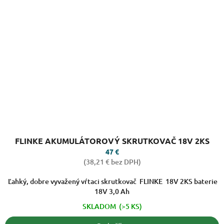
Priemerné
FLINKE AKUMULÁTOROVÝ SKRUTKOVAČ 18V 2KS
hodnotenie
produktu
47 €
je
(38,21 € bez DPH)
2,9
z
Ľahký, dobre vyvažený vŕtaci skrutkovač FLINKE 18V 2KS baterie
5
18V 3,0 Ah
hviezdičiek.
SKLADOM
(>5 KS)