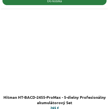
Do košíka
Priemerné
Hitman HT-BACD-2455-ProMax - 5-dielny Profesionálny
hodnotenie
produktu
akumulátorový Set
je
265 €