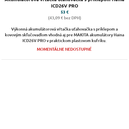
produktu
ICD26V PRO
je
53 €
5,0
(43,09 € bez DPH)
z
5
Výkonná akumulátorová vŕtačka uťahovačka s príklepom a
hviezdičiek.
kovovým skľučovadlom vhodná aj pre MAKITA akumulátory Haina
ICD26V PRO v praktickom plastovom kufríku.
MOMENTÁLNE NEDOSTUPNÉ