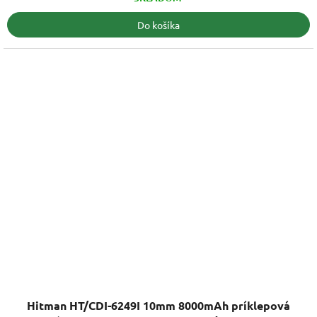
Do košíka
Priemerné
Hitman HT/CDI-6249I 10mm 8000mAh príklepová
hodnotenie