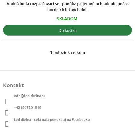
z
Vodná hmla rozprašovací set ponúka príjemné ochladenie počas
5
horúcich letných dní.
hviezdičiek.
SKLADOM
Do košíka
1
položiek celkom
O
v
l
á
Z
d
á
a
Kontakt
p
c
ä
i
info
@
led-dielna.sk
t
e
i
p
+421907201519
r
e
v
Led dielňa - celá naša ponuka aj na Facebooku
k
y
v