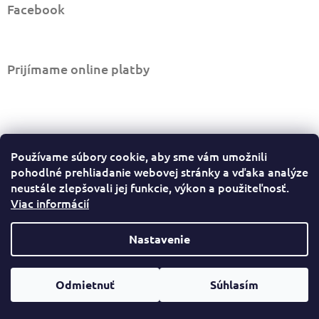
Facebook
ý
p
i
s
u
Prijímame online platby
Informácie pre vás
Používame súbory cookie, aby sme vám umožnili
Ako nakupovať
pohodlné prehliadanie webovej stránky a vďaka analýze
Obchodné podmienky
neustále zlepšovali jej funkcie, výkon a použiteľnosť.
Viac informácií
Podmienky ochrany osobných údajov
Sledovať stav objednávky
Odstúpiť od zmluvy tu
Nastavenie
Copyright 2026
Led dielňa
. Všetky práva vyhradené.
Vytvoril Shoptet
Odmietnuť
Súhlasím
Upraviť nastavenie cookies