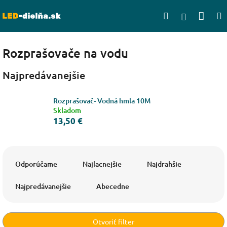
Prejsť
Nák
Hľadať
na
Prihlásen
obsah
koší
Rozprašovače na vodu
Najpredávanejšie
Rozprašovač- Vodná hmla 10M
Skladom
13,50 €
R
a
Odporúčame
Najlacnejšie
Najdrahšie
d
e
Najpredávanejšie
Abecedne
n
i
e
Otvoriť filter