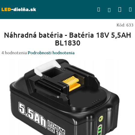
Prejsť
Nák
Hľadať
na
Prihlásen
obsah
koší
Kód:
633
Náhradná batéria - Batéria 18V 5,5AH
BL1830
Priemerné
4 hodnotenia
Podrobnosti hodnotenia
hodnotenie
produktu
je
4,3
z
5
hviezdičiek.