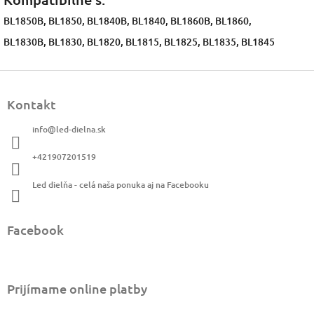
BL1850B, BL1850, BL1840B, BL1840, BL1860B, BL1860,
BL1830B, BL1830, BL1820, BL1815, BL1825, BL1835, BL1845
Z
á
Kontakt
p
ä
info
@
led-dielna.sk
t
i
+421907201519
e
Led dielňa - celá naša ponuka aj na Facebooku
Facebook
Prijímame online platby