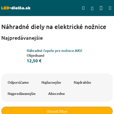
Prejsť
Nák
Hľadať
na
Prihlásen
obsah
koší
Náhradné diely na elektrické nožnice
Najpredávanejšie
Náhradné čepele pre nožnice AKU
Objednané
12,50 €
R
a
Odporúčame
Najlacnejšie
Najdrahšie
d
e
Najpredávanejšie
Abecedne
n
i
e
Otvoriť filter