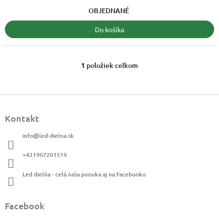
z
OBJEDNANÉ
5
hviezdičiek.
Do košíka
1
položiek celkom
O
v
l
á
Z
d
á
a
Kontakt
p
c
ä
i
info
@
led-dielna.sk
t
e
i
p
+421907201519
r
e
v
Led dielňa - celá naša ponuka aj na Facebooku
k
y
v
Facebook
ý
p