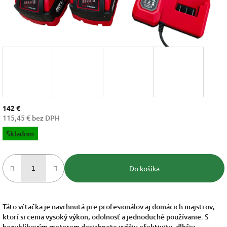
142 €
115,45 € bez DPH
Jednotková
Skladom
cena:
Do košíka
Táto vŕtačka je navrhnutá pre profesionálov aj domácich majstrov,
ktorí si cenia vysoký výkon, odolnosť a jednoduché používanie. S
bezuhlíkovým motorom dosiahnete vyššiu efektivitu, dlhšiu