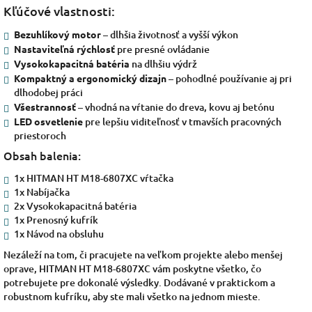
Kľúčové vlastnosti:
Bezuhlíkový motor
– dlhšia životnosť a vyšší výkon
Nastaviteľná rýchlosť
pre presné ovládanie
Vysokokapacitná batéria
na dlhšiu výdrž
Kompaktný a ergonomický dizajn
– pohodlné používanie aj pri
dlhodobej práci
Všestrannosť
– vhodná na vŕtanie do dreva, kovu aj betónu
LED osvetlenie
pre lepšiu viditeľnosť v tmavších pracovných
priestoroch
Obsah balenia:
1x HITMAN HT M18-6807XC vŕtačka
1x Nabíjačka
2x Vysokokapacitná batéria
1x Prenosný kufrík
1x Návod na obsluhu
Nezáleží na tom, či pracujete na veľkom projekte alebo menšej
oprave, HITMAN HT M18-6807XC vám poskytne všetko, čo
potrebujete pre dokonalé výsledky. Dodávané v praktickom a
robustnom kufríku, aby ste mali všetko na jednom mieste.