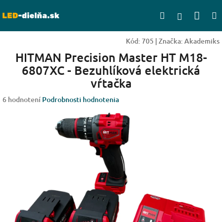
Prejsť
Nák
Hľadať
na
Prihlásen
obsah
koší
Kód:
705
|
Značka:
Akademiks
HITMAN Precision Master HT M18-
6807XC - Bezuhlíková elektrická
vŕtačka
Priemerné
6 hodnotení
Podrobnosti hodnotenia
hodnotenie
produktu
je
3,7
z
5
hviezdičiek.