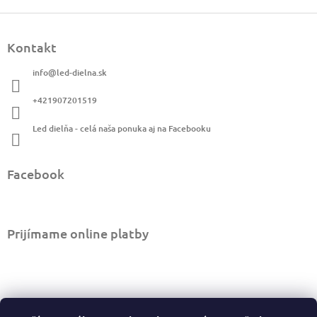
Z
á
Kontakt
p
ä
info
@
led-dielna.sk
t
i
+421907201519
e
Led dielňa - celá naša ponuka aj na Facebooku
Facebook
Prijímame online platby
Informácie pre vás