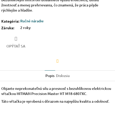
životnosť a menej prehrievania, čo znamená, že práca pôjde
rýchlejšie a hladšie.
Ručné náradie
Kategória
:
2 roky
Záruka
:
OPÝTAŤ SA
Facebook
Popis
Diskusia
Objavte neprekonateľnú silu a presnosť s bezuhlíkovou elektrickou
vŕtačkou HITMAN Precision Master HT M18-6807XC.
Táto vŕtačka je vyrobená s dôrazom na najvyššiu kvalitu a odolnosť.