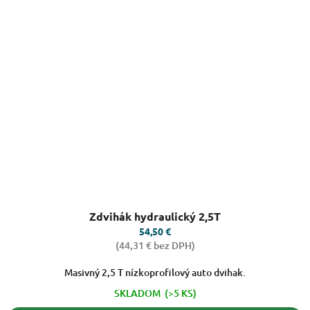
Priemerné
Zdvihák hydraulický 2,5T
hodnotenie
produktu
54,50 €
je
(44,31 € bez DPH)
5,0
z
Masivný 2,5 T nízkoprofilový auto dvihak.
5
SKLADOM
(>5 KS)
hviezdičiek.