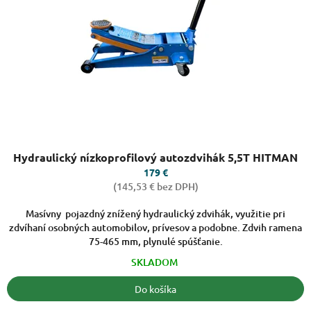
o
r
v
o
d
u
k
t
o
v
Priemerné
Hydraulický nízkoprofilový autozdvihák 5,5T HITMAN
hodnotenie
produktu
179 €
je
(145,53 € bez DPH)
3,7
z
Masívny pojazdný znížený hydraulický zdvihák, využitie pri
5
zdvíhaní osobných automobilov, prívesov a podobne. Zdvih ramena
hviezdičiek.
75-465 mm, plynulé spúšťanie.
SKLADOM
Do košíka