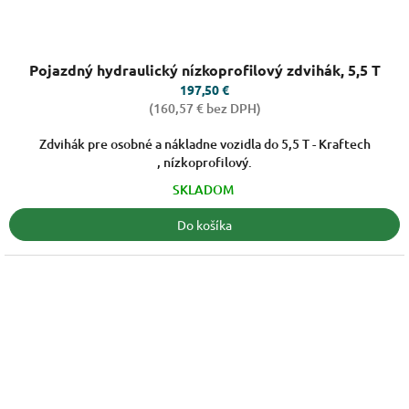
Priemerné
Pojazdný hydraulický nízkoprofilový zdvihák, 5,5 T
hodnotenie
produktu
197,50 €
je
(160,57 € bez DPH)
4,3
z
Zdvihák pre osobné a nákladne vozidla do 5,5 T - Kraftech
5
, nízkoprofilový.
hviezdičiek.
SKLADOM
Do košíka