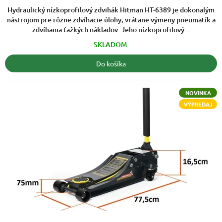
5
Hydraulický nízkoprofilový zdvihák Hitman HT-6389 je dokonalým
hviezdičiek.
nástrojom pre rôzne zdvíhacie úlohy, vrátane výmeny pneumatík a
zdvíhania ťažkých nákladov. Jeho nízkoprofilový...
SKLADOM
Do košíka
NOVINKA
VÝPREDAJ