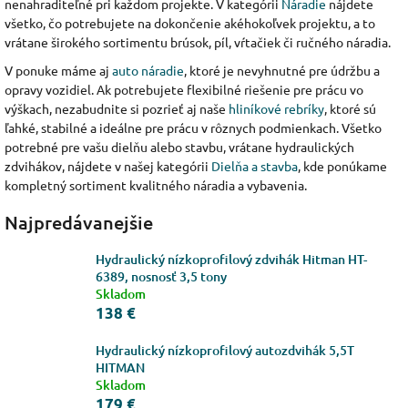
nenahraditeľné pri každom projekte. V kategórii
Náradie
nájdete
všetko, čo potrebujete na dokončenie akéhokoľvek projektu, a to
vrátane širokého sortimentu brúsok, píl, vŕtačiek či ručného náradia.
V ponuke máme aj
auto náradie
, ktoré je nevyhnutné pre údržbu a
opravy vozidiel. Ak potrebujete flexibilné riešenie pre prácu vo
výškach, nezabudnite si pozrieť aj naše
hliníkové rebríky
, ktoré sú
ľahké, stabilné a ideálne pre prácu v rôznych podmienkach. Všetko
potrebné pre vašu dielňu alebo stavbu, vrátane hydraulických
zdvihákov, nájdete v našej kategórii
Dielňa a stavba
, kde ponúkame
kompletný sortiment kvalitného náradia a vybavenia.
Najpredávanejšie
Hydraulický nízkoprofilový zdvihák Hitman HT-
6389, nosnosť 3,5 tony
Skladom
138 €
Hydraulický nízkoprofilový autozdvihák 5,5T
HITMAN
Skladom
179 €