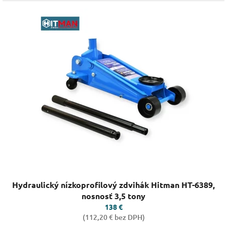
Priemerné
Hydraulický nízkoprofilový zdvihák Hitman HT-6389,
hodnotenie
produktu
nosnosť 3,5 tony
je
138 €
5,0
(112,20 € bez DPH)
z