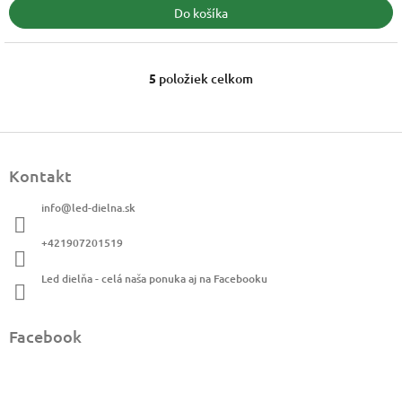
Do košíka
5
položiek celkom
O
v
l
á
Z
d
á
a
Kontakt
p
c
ä
i
info
@
led-dielna.sk
t
e
i
p
+421907201519
r
e
v
Led dielňa - celá naša ponuka aj na Facebooku
k
y
v
Facebook
ý
p
i
s