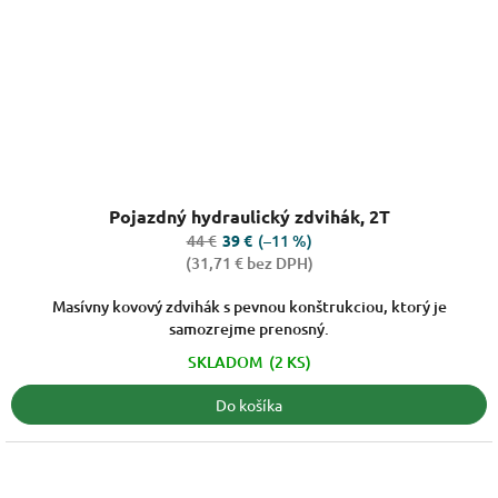
Priemerné
Pojazdný hydraulický zdvihák, 2T
hodnotenie
produktu
44 €
(–11 %)
39 €
je
(31,71 € bez DPH)
3,2
z
Masívny kovový zdvihák s pevnou konštrukciou, ktorý je
5
samozrejme prenosný.
hviezdičiek.
SKLADOM
(2 KS)
Do košíka