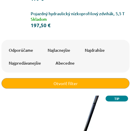
Pojazdný hydraulický nízkoprofilový zdvihák, 5,5 T
Skladom
197,50 €
R
a
Odporúčame
Najlacnejšie
Najdrahšie
d
e
Najpredávanejšie
Abecedne
n
i
e
Otvoriť filter
p
r
V
TIP
o
ý
d
p
u
i
k
s
t
p