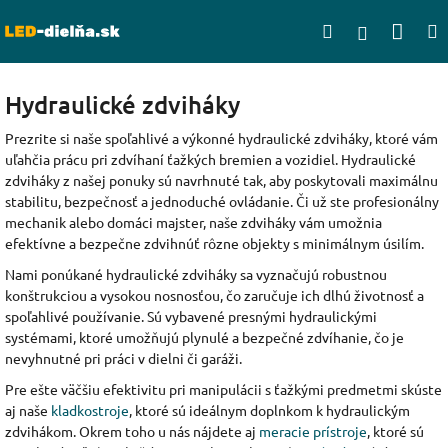
Prejsť
Nák
Hľadať
na
Prihlásen
obsah
koší
Hydraulické zdviháky
Prezrite si naše spoľahlivé a výkonné hydraulické zdviháky, ktoré vám
uľahčia prácu pri zdvíhaní ťažkých bremien a vozidiel. Hydraulické
zdviháky z našej ponuky sú navrhnuté tak, aby poskytovali maximálnu
stabilitu, bezpečnosť a jednoduché ovládanie. Či už ste profesionálny
mechanik alebo domáci majster, naše zdviháky vám umožnia
efektívne a bezpečne zdvihnúť rôzne objekty s minimálnym úsilím.
Nami ponúkané hydraulické zdviháky sa vyznačujú robustnou
konštrukciou a vysokou nosnosťou, čo zaručuje ich dlhú životnosť a
spoľahlivé používanie. Sú vybavené presnými hydraulickými
systémami, ktoré umožňujú plynulé a bezpečné zdvíhanie, čo je
nevyhnutné pri práci v dielni či garáži.
Pre ešte väčšiu efektivitu pri manipulácii s ťažkými predmetmi skúste
aj naše
kladkostroje
, ktoré sú ideálnym doplnkom k hydraulickým
zdvihákom. Okrem toho u nás nájdete aj
meracie prístroje
, ktoré sú