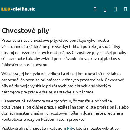
Prejsť
Nák
Hľadať
na
Prihlásen
obsah
koší
Chvostové píly
Prezrite si naše chvostové píly, ktoré ponúkajú výkonnosť a
všestrannosť a sú ideálne pre všetkých, ktorí potrebujú spoľahlivý
nástroj na rezanie rôznych materiálov. Chvostové píly z našej ponuky
sú navrhnuté tak, aby zvládli prerezávanie dreva, kovu aj plastov s
ľahkosťou a precíznosťou.
Vďaka svojej kompaktnej veľkosti a nízkej hmotnosti sú tiež ľahko
prenosné, čo oceníte pri prácach v rôznych prostrediach. Chvostové
píly nájdu svoje využitie pri rôznych projektoch a sú skvelým
nástrojom pre práce v dielni, na stavbe aj v záhrade.
Sú navrhnuté s dôrazom na ergonómiu, čo zaručuje pohodlné
používanie aj pri dlhšej práci. Nezáleží na tom, či ste profesionál alebo
domáci majster, s našimi chvostovými pílami dosiahnete precízne a
kontrolované rezy pri každom vašom projekte.
Všetky druhy píl nájdete v kategórii
Píly
, kde si môžete vybrať to