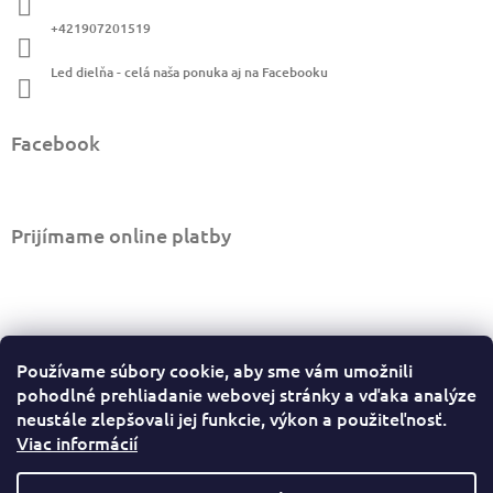
t
e
i
p
+421907201519
r
e
v
Led dielňa - celá naša ponuka aj na Facebooku
k
y
v
Facebook
ý
p
i
s
u
Prijímame online platby
Informácie pre vás
Používame súbory cookie, aby sme vám umožnili
Ako nakupovať
pohodlné prehliadanie webovej stránky a vďaka analýze
Obchodné podmienky
neustále zlepšovali jej funkcie, výkon a použiteľnosť.
Viac informácií
Podmienky ochrany osobných údajov
Sledovať stav objednávky
Odstúpiť od zmluvy tu