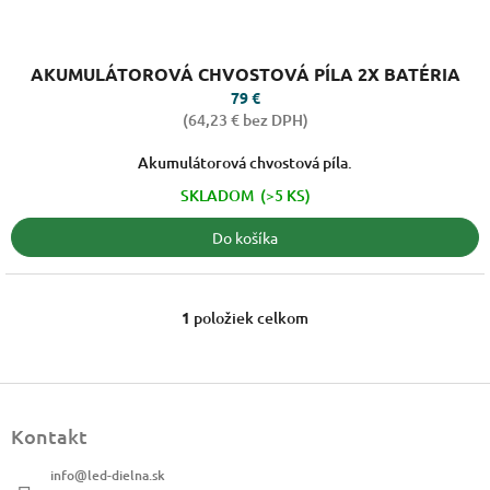
v
Priemerné
AKUMULÁTOROVÁ CHVOSTOVÁ PÍLA 2X BATÉRIA
hodnotenie
produktu
79 €
je
(64,23 € bez DPH)
4,3
z
Akumulátorová chvostová píla.
5
SKLADOM
(>5 KS)
hviezdičiek.
Do košíka
1
položiek celkom
O
v
l
á
Z
d
á
a
Kontakt
p
c
ä
i
info
@
led-dielna.sk