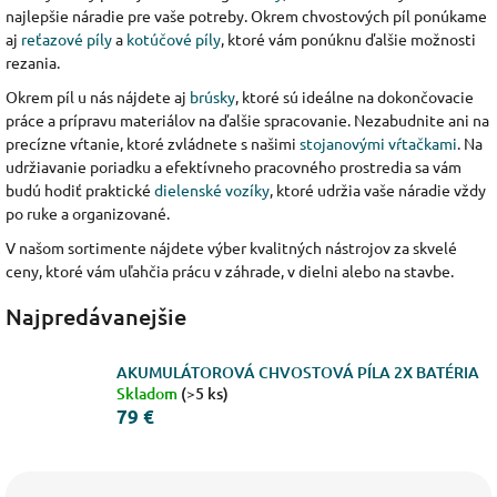
najlepšie náradie pre vaše potreby. Okrem chvostových píl ponúkame
aj
reťazové píly
a
kotúčové píly
, ktoré vám ponúknu ďalšie možnosti
rezania.
Okrem píl u nás nájdete aj
brúsky
, ktoré sú ideálne na dokončovacie
práce a prípravu materiálov na ďalšie spracovanie. Nezabudnite ani na
precízne vŕtanie, ktoré zvládnete s našimi
stojanovými vŕtačkami
. Na
udržiavanie poriadku a efektívneho pracovného prostredia sa vám
budú hodiť praktické
dielenské vozíky
, ktoré udržia vaše náradie vždy
po ruke a organizované.
V našom sortimente nájdete výber kvalitných nástrojov za skvelé
ceny, ktoré vám uľahčia prácu v záhrade, v dielni alebo na stavbe.
Najpredávanejšie
AKUMULÁTOROVÁ CHVOSTOVÁ PÍLA 2X BATÉRIA
Skladom
(>5 ks)
79 €
R