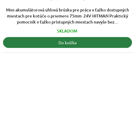
z
5
Mini akumulátorová uhlová brúska pre prácu v ťažko dostupných
hviezdičiek.
miestach pre kotúče o priemere 75mm 24V HITMAN Praktický
pomocník v ťažko prístupných miestach navyše bez...
SKLADOM
Do košíka