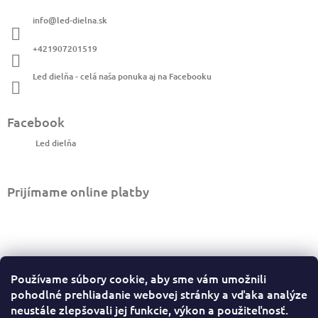
c
ä
i
info
@
led-dielna.sk
t
e
i
p
+421907201519
r
e
v
Led dielňa - celá naša ponuka aj na Facebooku
k
y
v
Facebook
ý
p
Led dielňa
i
s
u
Prijímame online platby
Informácie pre vás
Používame súbory cookie, aby sme vám umožnili
Ako nakupovať
pohodlné prehliadanie webovej stránky a vďaka analýze
Obchodné podmienky
neustále zlepšovali jej funkcie, výkon a použiteľnosť.