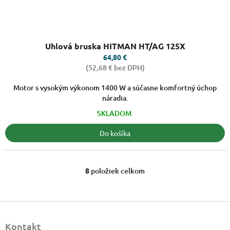
Priemerné
Uhlová bruska HITMAN HT/AG 125X
hodnotenie
produktu
64,80 €
je
(52,68 € bez DPH)
5,0
z
Motor s vysokým výkonom 1400 W a súčasne komfortný úchop
5
náradia.
hviezdičiek.
SKLADOM
Do košíka
8
položiek celkom
O
v
l
á
Z
d
á
a
Kontakt
p