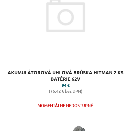
Priemerné
AKUMULÁTOROVÁ UHLOVÁ BRÚSKA HITMAN 2 KS
hodnotenie
produktu
BATÉRIE 62V
je
94 €
5,0
(76,42 € bez DPH)
z
5
MOMENTÁLNE NEDOSTUPNÉ
hviezdičiek.