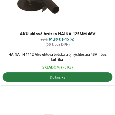
k
t
o
v
Priemerné
AKU uhlová brúska HAINA 125MM 48V
hodnotenie
produktu
73 €
(–15 %)
61,50 €
je
(50 € bez DPH)
5,0
z
HAINA - H 1112 Aku uhlová brúska troj-rýchlostná 48V - bez
5
kufrika
hviezdičiek.
SKLADOM
(>5 KS)
Do košíka