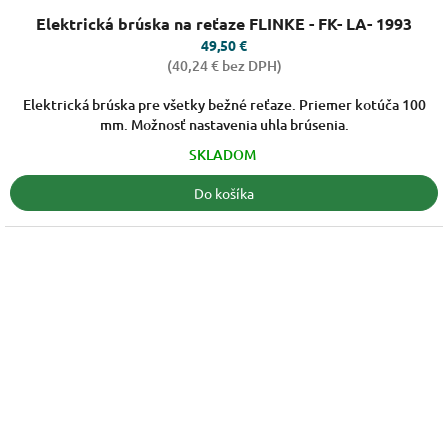
Priemerné
Elektrická brúska na reťaze FLINKE - FK- LA- 1993
hodnotenie
produktu
49,50 €
je
(40,24 € bez DPH)
5,0
z
Elektrická brúska pre všetky bežné reťaze. Priemer kotúča 100
5
mm. Možnosť nastavenia uhla brúsenia.
hviezdičiek.
SKLADOM
Do košíka