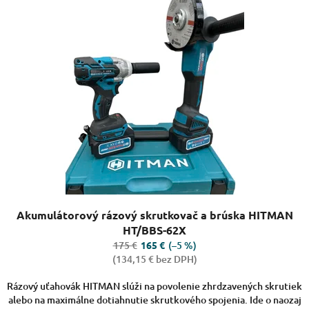
Priemerné
Akumulátorový rázový skrutkovač a brúska HITMAN
hodnotenie
produktu
HT/BBS-62X
je
175 €
(–5 %)
165 €
3,8
(134,15 € bez DPH)
z
5
Rázový uťahovák HITMAN slúži na povolenie zhrdzavených skrutiek
hviezdičiek.
alebo na maximálne dotiahnutie skrutkového spojenia. Ide o naozaj