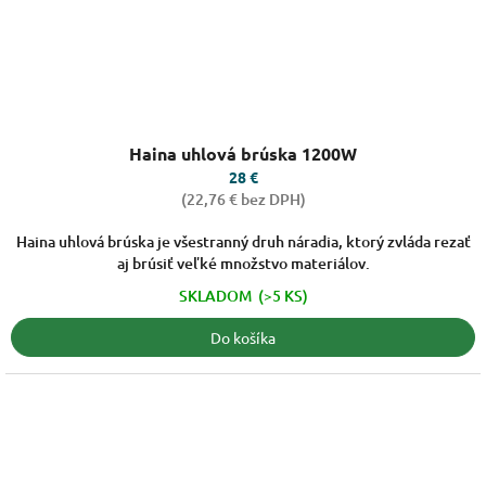
Priemerné
Haina uhlová brúska 1200W
hodnotenie
produktu
28 €
je
(22,76 € bez DPH)
3,6
z
Haina uhlová brúska je všestranný druh náradia, ktorý zvláda rezať
5
aj brúsiť veľké množstvo materiálov.
hviezdičiek.
SKLADOM
(>5 KS)
Do košíka