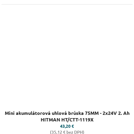
Priemerné
Mini akumulátorová uhlová brúska 75MM - 2x24V 2. Ah
hodnotenie
produktu
HITMAN HT/CTT-1119X
je
43,20 €
4,3
(35,12 € bez DPH)