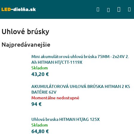
Prejsť
Nák
Hľadať
na
Prihlásen
obsah
koší
Uhlové brúsky
Najpredávanejšie
Mini akumulátorová uhlová brúska 75MM - 2x24V 2.
Ah HITMAN HT/CTT-1119X
Skladom
43,20 €
AKUMULÁTOROVÁ UHLOVÁ BRÚSKA HITMAN 2 KS
BATÉRIE 62V
Momentálne nedostupné
94 €
Uhlová bruska HITMAN HT/AG 125X
Skladom
64,80 €