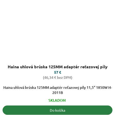
Priemerné
Haina uhlová brúska 125MM adaptér reťazovej píly
hodnotenie
produktu
57 €
je
(46,34 € bez DPH)
5,0
z
Haina uhlová brúska 125MM adaptér reťazovej píly 11,5" 1850W H-
5
2011B
hviezdičiek.
SKLADOM
Do košíka