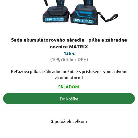
Priemerné
Sada akumulátorového náradia - pílka a záhradne
hodnotenie
produktu
nožnice MATRIX
je
135 €
3,2
(109,76 € bez DPH)
z
5
Reťazová pílka a záhradne nožnice s príslušenstvom a dvomi
hviezdičiek.
akumulatormi
SKLADOM
Do košíka
2
položiek celkom
O
v
l