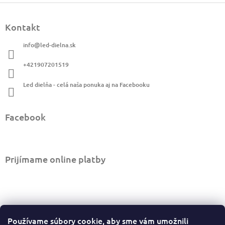
á
Z
d
á
a
Kontakt
p
c
ä
i
info
@
led-dielna.sk
t
e
i
p
+421907201519
r
e
v
Led dielňa - celá naša ponuka aj na Facebooku
k
y
v
Facebook
ý
p
i
s
u
Prijímame online platby
Informácie pre vás
Používame súbory cookie, aby sme vám umožnili