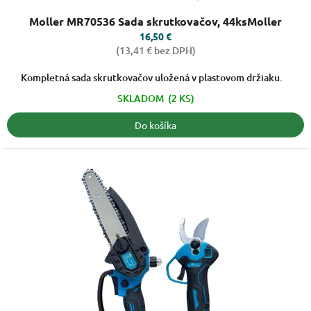
Priemerné
Moller MR70536 Sada skrutkovačov, 44ksMoller
hodnotenie
produktu
16,50 €
je
(13,41 € bez DPH)
5,0
z
Kompletná sada skrutkovačov uložená v plastovom držiaku.
5
SKLADOM
(2 KS)
hviezdičiek.
Do košíka