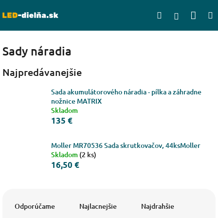
Prejsť
Nák
Hľadať
na
Prihlásen
obsah
koší
Sady náradia
Najpredávanejšie
Sada akumulátorového náradia - pílka a záhradne
nožnice MATRIX
Skladom
135 €
Moller MR70536 Sada skrutkovačov, 44ksMoller
Skladom
(2 ks)
16,50 €
R
a
Odporúčame
Najlacnejšie
Najdrahšie
d