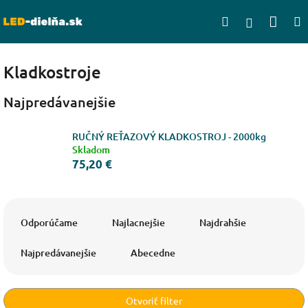
Prejsť
Nák
Hľadať
na
Prihlásen
obsah
koší
Kladkostroje
Najpredávanejšie
RUČNÝ REŤAZOVÝ KLADKOSTROJ - 2000kg
Skladom
75,20 €
R
a
Odporúčame
Najlacnejšie
Najdrahšie
d
e
Najpredávanejšie
Abecedne
n
i
e
Otvoriť filter