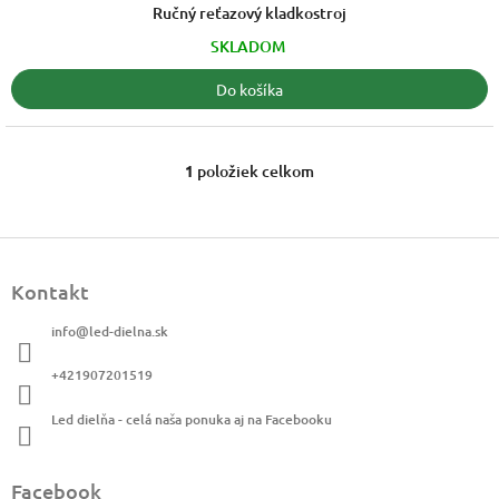
z
Ručný reťazový kladkostroj
5
SKLADOM
hviezdičiek.
Do košíka
1
položiek celkom
O
v
l
á
Z
d
á
a
Kontakt
p
c
ä
i
info
@
led-dielna.sk
t
e
i
p
+421907201519
r
e
v
Led dielňa - celá naša ponuka aj na Facebooku
k
y
v
Facebook
ý