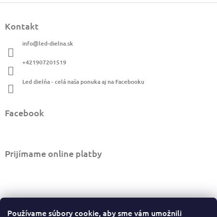
á
Z
d
á
a
Kontakt
p
c
ä
i
info
@
led-dielna.sk
t
e
i
p
+421907201519
r
e
v
Led dielňa - celá naša ponuka aj na Facebooku
k
y
v
Facebook
ý
p
i
s
u
Prijímame online platby
Informácie pre vás
Používame súbory cookie, aby sme vám umožnili