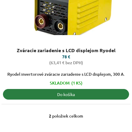
Priemerné
Zváracie zariadenie s LCD displejom Ryodel
hodnotenie
produktu
78 €
je
(63,41 € bez DPH)
5,0
z
Ryodel invertorové zváracie zariadenie s LCD displejom, 300 A.
5
SKLADOM
(1 KS)
hviezdičiek.
Do košíka
2
položiek celkom
O
v
l