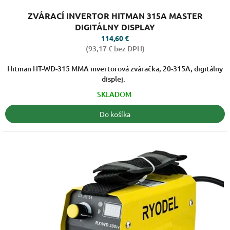
Priemerné
ZVÁRACÍ INVERTOR HITMAN 315A MASTER
hodnotenie
produktu
DIGITÁLNY DISPLAY
je
114,60 €
4,0
(93,17 € bez DPH)
z
5
Hitman HT-WD-315 MMA invertorová zváračka, 20-315A, digitálny
hviezdičiek.
displej.
SKLADOM
Do košíka