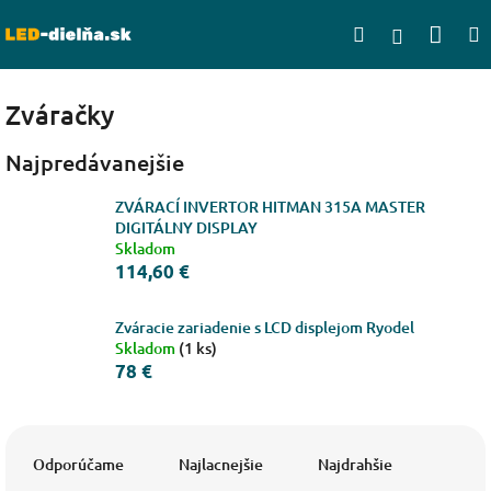
Prejsť
Nák
Hľadať
na
Prihlásen
obsah
koší
Zváračky
Najpredávanejšie
ZVÁRACÍ INVERTOR HITMAN 315A MASTER
DIGITÁLNY DISPLAY
Skladom
114,60 €
Zváracie zariadenie s LCD displejom Ryodel
Skladom
(1 ks)
78 €
R
a
Odporúčame
Najlacnejšie
Najdrahšie
d