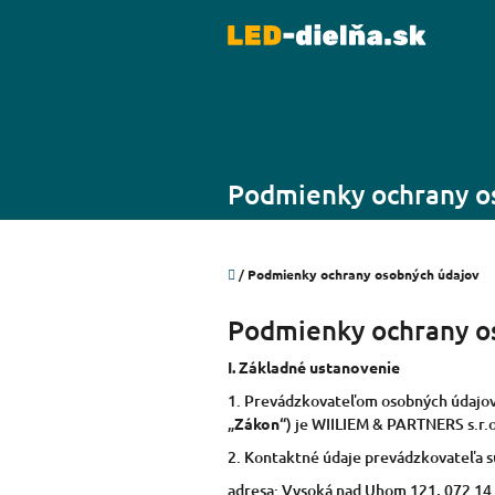
Prejsť
na
obsah
Podmienky ochrany o
Domov
/
Podmienky ochrany osobných údajov
Podmienky ochrany o
I.
Základné ustanovenie
1. Prevádzkovateľom osobných údajov p
„
Zákon
“) je WIILIEM & PARTNERS s.r.
2. Kontaktné údaje prevádzkovateľa 
adresa: Vysoká nad Uhom 121, 072 1