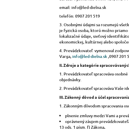
email: info@led-dielna.sk
telefón: 0907 201 519
3. Osobnými údajmi sa rozumejú všetky
je fyzická osoba, ktorú možno priamo 
lokalizačné údaje, sieťový identifikát
ekonomickej, kultúrnej alebo spoločen
4. Prevádzkovateľ vymenoval zodpove
Varga,
info@led-dielna.sk
,0907 201 
II.
Zdroje a kategórie spracovávanýc
1. Prevádzkovateľ spracováva osobné ú
objednávky.
2. Prevádzkovateľ spracováva Vaše ide
III.
Zákonný dôvod a účel spracovani
1. Zákonným dôvodom spracovania oso
plnenie zmluvy medzi Vami a prevá
oprávnený záujem prevádzkovateľa
13 ods. 1 písm. f) Zákona,