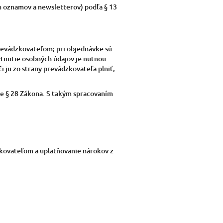
h oznamov a newsletterov) podľa § 13
revádzkovateľom; pri objednávke sú
ytnutie osobných údajov je nutnou
 ju zo strany prevádzkovateľa plniť,
e § 28 Zákona. S takým spracovaním
zkovateľom a uplatňovanie nárokov z