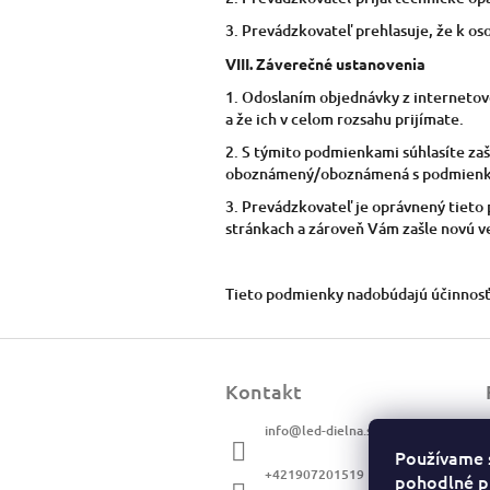
3. Prevádzkovateľ prehlasuje, že k o
VIII.
Záverečné ustanovenia
1. Odoslaním objednávky z interneto
a že ich v celom rozsahu prijímate.
2. S týmito podmienkami súhlasíte za
oboznámený/oboznámená s podmienkami
3. Prevádzkovateľ je oprávnený tieto
stránkach a zároveň Vám zašle novú v
Tieto podmienky nadobúdajú účinnosť
Z
á
Kontakt
p
ä
info
@
led-dielna.sk
t
Používame 
i
+421907201519
pohodlné p