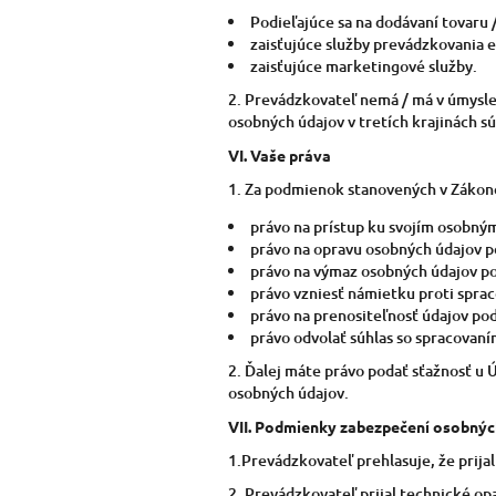
Podieľajúce sa na dodávaní tovaru /
zaisťujúce služby prevádzkovania e
zaisťujúce marketingové služby.
2. Prevádzkovateľ nemá / má v úmysle 
osobných údajov v tretích krajinách sú
VI.
Vaše práva
1. Za podmienok stanovených v Záko
právo na prístup ku svojím osobný
právo na opravu osobných údajov p
právo na výmaz osobných údajov po
právo vzniesť námietku proti sprac
právo na prenositeľnosť údajov pod
právo odvolať súhlas so spracovaní
2. Ďalej máte právo podať sťažnosť u 
osobných údajov.
VII.
Podmienky zabezpečení osobnýc
1.Prevádzkovateľ prehlasuje, že prij
2. Prevádzkovateľ prijal technické op