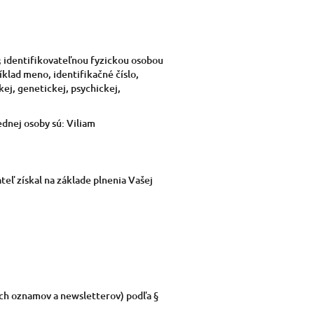
; identifikovateľnou fyzickou osobou
klad meno, identifikačné číslo,
kej, genetickej, psychickej,
nej osoby sú: Viliam
eľ získal na základe plnenia Vašej
ch oznamov a newsletterov) podľa §