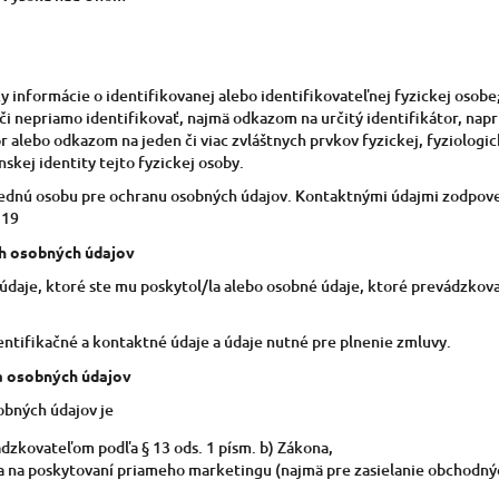
 informácie o identifikovanej alebo identifikovateľnej fyzickej osobe
či nepriamo identifikovať, najmä odkazom na určitý identifikátor, naprí
or alebo odkazom na jeden či viac zvláštnych prvkov fyzickej, fyziologic
skej identity tejto fyzickej osoby.
dnú osobu pre ochranu osobných údajov. Kontaktnými údajmi zodpoved
519
h osobných údajov
daje, ktoré ste mu poskytol/la alebo osobné údaje, ktoré prevádzkovat
ntifikačné a kontaktné údaje a údaje nutné pre plnenie zmluvy.
a osobných údajov
bných údajov je
dzkovateľom podľa § 13 ods. 1 písm. b) Zákona,
 na poskytovaní priameho marketingu (najmä pre zasielanie obchodný