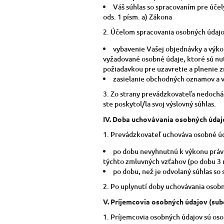
Váš súhlas so spracovaním pre úče
ods. 1 písm. a) Zákona
2. Účelom spracovania osobných údajo
vybavenie Vašej objednávky a výko
vyžadované osobné údaje, ktoré sú nu
požiadavkou pre uzavretie a plnenie z
zasielanie obchodných oznamov a v
3. Zo strany prevádzkovateľa nedoch
ste poskytol/la svoj výslovný súhlas.
IV.
Doba uchovávania osobných údaj
1. Prevádzkovateľ uchováva osobné ú
po dobu nevyhnutnú k výkonu práv 
týchto zmluvných vzťahov (po dobu 3
po dobu, než je odvolaný súhlas so
2. Po uplynutí doby uchovávania osob
V.
Príjemcovia osobných údajov (sub
1. Príjemcovia osobných údajov sú os