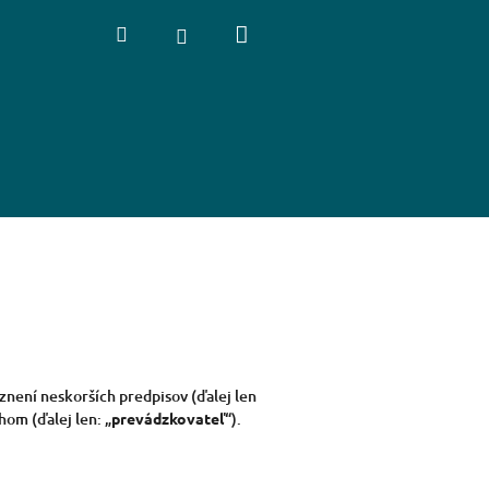
Nákupný
Hľadať
Prihlásenie
košík
znení neskorších predpisov (ďalej len
om (ďalej len: „
prevádzkovateľ
“).