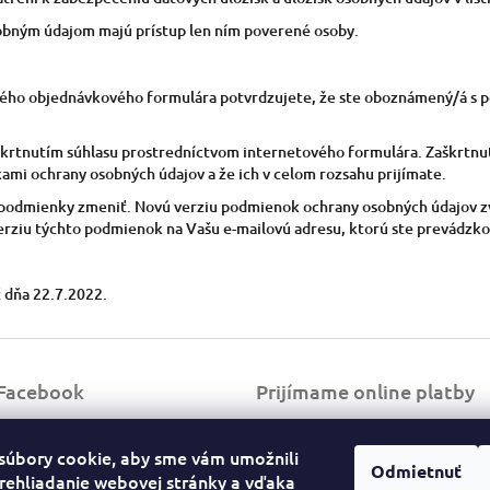
sobným údajom majú prístup len ním poverené osoby.
vého objednávkového formulára potvrdzujete, že ste oboznámený/á s
škrtnutím súhlasu prostredníctvom internetového formulára. Zaškrtnut
 ochrany osobných údajov a že ich v celom rozsahu prijímate.
 podmienky zmeniť. Novú verziu podmienok ochrany osobných údajov zv
erziu týchto podmienok na Vašu e-mailovú adresu, ktorú ste prevádzkov
 dňa 22.7.2022.
Facebook
Prijímame online platby
súbory cookie, aby sme vám umožnili
Odmietnuť
rehliadanie webovej stránky a vďaka