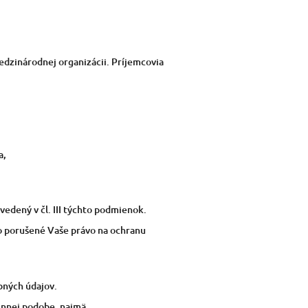
edzinárodnej organizácii. Príjemcovia
a,
edený v čl. III týchto podmienok.
lo porušené Vaše právo na ochranu
bných údajov.
stinnej podobe, najmä …