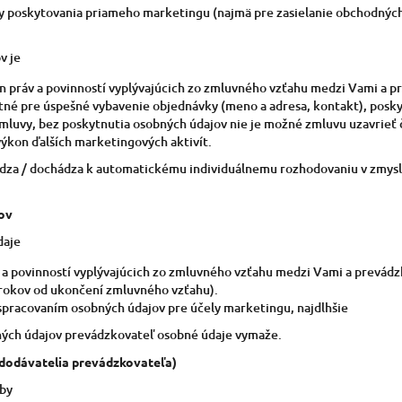
ly poskytovania priameho marketingu (najmä pre zasielanie obchodnýc
v je
n práv a povinností vyplývajúcich zo zmluvného vzťahu medzi Vami a p
tné pre úspešné vybavenie objednávky (meno a adresa, kontakt), posk
mluvy, bez poskytnutia osobných údajov nie je možné zmluvu uzavrieť či
ýkon ďalších marketingových aktivít.
ádza / dochádza k automatickému individuálnemu rozhodovaniu v zmysl
ov
daje
a povinností vyplývajúcich zo zmluvného vzťahu medzi Vami a prevád
 rokov od ukončení zmluvného vzťahu).
 spracovaním osobných údajov pre účely marketingu, najdlhšie
ných údajov prevádzkovateľ osobné údaje vymaže.
dodávatelia prevádzkovateľa)
oby