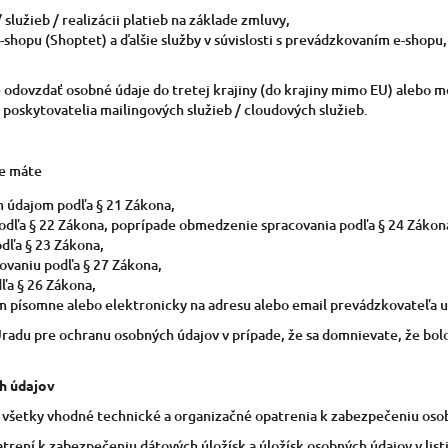
 služieb / realizácii platieb na základe zmluvy,
-shopu (Shoptet) a ďalšie služby v súvislosti s prevádzkovaním e-shopu,
odovzdať osobné údaje do tretej krajiny (do krajiny mimo EU) alebo m
 poskytovatelia mailingových služieb / cloudových služieb.
ne máte
m údajom podľa § 21 Zákona,
odľa § 22 Zákona, poprípade obmedzenie spracovania podľa § 24 Zákon
dľa § 23 Zákona,
ovaniu podľa § 27 Zákona,
ľa § 26 Zákona,
m písomne alebo elektronicky na adresu alebo email prevádzkovateľa uv
Úradu pre ochranu osobných údajov v prípade, že sa domnievate, že bo
h údajov
al všetky vhodné technické a organizačné opatrenia k zabezpečeniu oso
atrení k zabezpečeniu dátových úložísk a úložísk osobných údajov v li