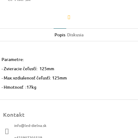
Facebook
Popis
Diskusia
Parametre:
- Zvieracie čeľusťí: 125mm
- Max.vzdialenosť čeľusťí: 125mm
- Hmotnosť :17kg
Z
á
Kontakt
p
ä
info
@
led-dielna.sk
t
i
+421907201519