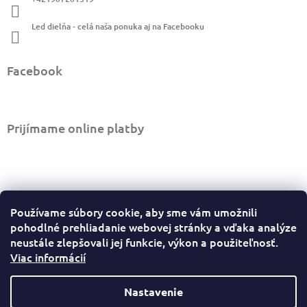
e
Led dielňa - celá naša ponuka aj na Facebooku
Facebook
Prijímame online platby
Informácie pre vás
Používame súbory cookie, aby sme vám umožnili
Ako nakupovať
pohodlné prehliadanie webovej stránky a vďaka analýze
Obchodné podmienky
neustále zlepšovali jej funkcie, výkon a použiteľnosť.
Viac informácií
Podmienky ochrany osobných údajov
Sledovať stav objednávky
Odstúpiť od zmluvy tu
Nastavenie