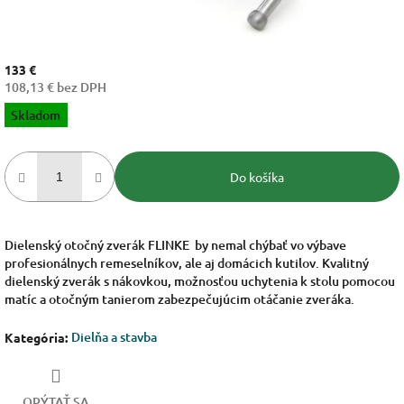
133 €
108,13 € bez DPH
Jednotková
Skladom
cena:
Do košíka
Dielenský otočný zverák FLINKE by nemal chýbať vo výbave
profesionálnych remeselníkov, ale aj domácich kutilov. Kvalitný
dielenský zverák s nákovkou, možnosťou uchytenia k stolu pomocou
matíc a otočným tanierom zabezpečujúcim otáčanie zveráka.
Dielňa a stavba
Kategória
:
OPÝTAŤ SA