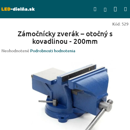
Prejsť
Nák
Hľadať
na
Prihlásen
obsah
koší
Kód:
529
Zámočnícky zverák – otočný s
kovadlinou - 200mm
Priemerné
Neohodnotené
Podrobnosti hodnotenia
hodnotenie
produktu
je
0,0
z
5
hviezdičiek.