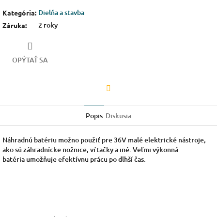
Dielňa a stavba
Kategória
:
2 roky
Záruka
:
OPÝTAŤ SA
Facebook
Popis
Diskusia
Náhradnú batériu možno použiť pre 36V malé elektrické nástroje,
ako sú záhradnícke nožnice, vŕtačky a iné. Veľmi výkonná
batéria umožňuje efektívnu prácu po dlhší čas.