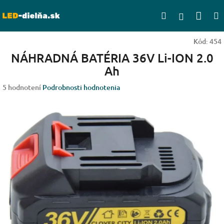
Prejsť
Nák
Hľadať
na
Prihlásen
obsah
koší
Kód:
454
NÁHRADNÁ BATÉRIA 36V Li-ION 2.0
Ah
Priemerné
5 hodnotení
Podrobnosti hodnotenia
hodnotenie
produktu
je
4,6
z
5
hviezdičiek.