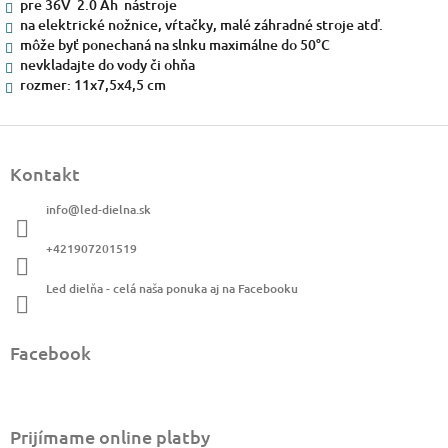
pre 36V 2.0 Ah nástroje
na elektrické nožnice, vŕtačky, malé záhradné stroje atď.
môže byť ponechaná na slnku maximálne do 50°C
nevkladajte do vody či ohňa
rozmer: 11x7,5x4,5 cm
Z
á
Kontakt
p
ä
info
@
led-dielna.sk
t
i
+421907201519
e
Led dielňa - celá naša ponuka aj na Facebooku
Facebook
Prijímame online platby