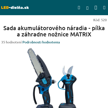
Prejsť
Nák
Hľadať
na
Prihlásen
obsah
koší
Kód:
520
Sada akumulátorového náradia - pílka
a záhradne nožnice MATRIX
Priemerné
35 hodnotení
Podrobnosti hodnotenia
hodnotenie
produktu
je
3,2
z
5
hviezdičiek.