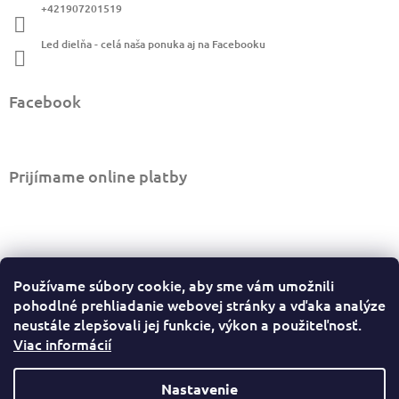
i
+421907201519
e
Led dielňa - celá naša ponuka aj na Facebooku
Facebook
Prijímame online platby
Informácie pre vás
Používame súbory cookie, aby sme vám umožnili
Ako nakupovať
pohodlné prehliadanie webovej stránky a vďaka analýze
Obchodné podmienky
neustále zlepšovali jej funkcie, výkon a použiteľnosť.
Viac informácií
Podmienky ochrany osobných údajov
Sledovať stav objednávky
Odstúpiť od zmluvy tu
Nastavenie