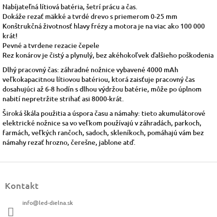
Nabíjateľná lítiová batéria, šetrí prácu a čas.
Dokáže rezať mäkké a tvrdé drevo s priemerom 0-25 mm
Konštrukčná životnosť hlavy frézy a motora je na viac ako 100 000
krát!
Pevné a tvrdene rezacie čepele
Rez konárov je čistý a plynulý, bez akéhokoľvek ďalšieho poškodenia
Dlhý pracovný čas: záhradné nožnice vybavené 4000 mAh
veľkokapacitnou lítiovou batériou, ktorá zaisťuje pracovný čas
dosahujúci až 6-8 hodín s dlhou výdržou batérie, môže po úplnom
nabití nepretržite strihať asi 8000-krát.
Široká škála použitia a úspora času a námahy: tieto akumulátorové
elektrické nožnice sa vo veľkom používajú v záhradách, parkoch,
farmách, veľkých rančoch, sadoch, skleníkoch, pomáhajú vám bez
námahy rezať hrozno, čerešne, jablone atď.
Z
á
Kontakt
p
ä
info
@
led-dielna.sk
t