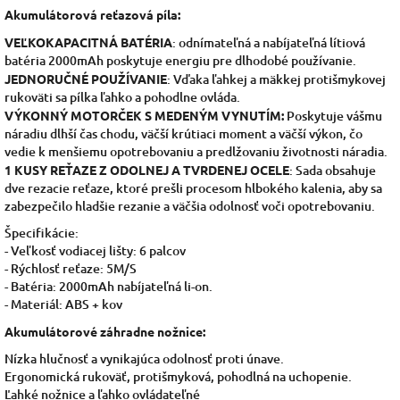
Akumulátorová reťazová píla:
VEĽKOKAPACITNÁ BATÉRIA
: odnímateľná a nabíjateľná lítiová
batéria 2000mAh poskytuje energiu pre dlhodobé používanie.
JEDNORUČNÉ POUŽÍVANIE
: Vďaka ľahkej a mäkkej protišmykovej
rukoväti sa pílka ľahko a pohodlne ovláda.
VÝKONNÝ MOTORČEK S MEDENÝM VYNUTÍM:
Poskytuje vášmu
náradiu dlhší čas chodu, väčší krútiaci moment a väčší výkon, čo
vedie k menšiemu opotrebovaniu a predlžovaniu životnosti náradia.
1 KUSY REŤAZE Z ODOLNEJ A TVRDENEJ OCELE
: Sada obsahuje
dve rezacie reťaze, ktoré prešli procesom hlbokého kalenia, aby sa
zabezpečilo hladšie rezanie a väčšia odolnosť voči opotrebovaniu.
Špecifikácie:
- Veľkosť vodiacej lišty: 6 palcov
- Rýchlosť reťaze: 5M/S
- Batéria: 2000mAh nabíjateľná li-on.
- Materiál: ABS + kov
Akumulátorové záhradne nožnice:
Nízka hlučnosť a vynikajúca odolnosť proti únave.
Ergonomická rukoväť, protišmyková, pohodlná na uchopenie.
Ľahké nožnice a ľahko ovládateľné