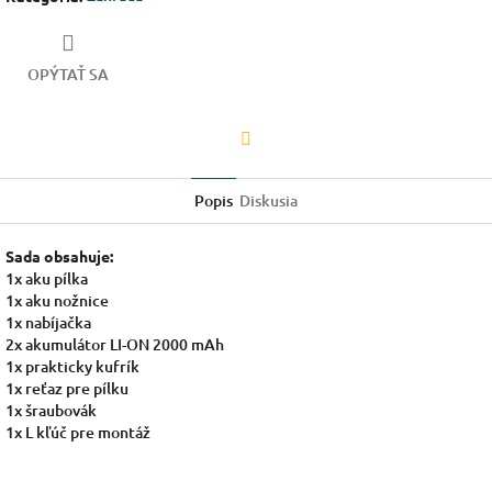
OPÝTAŤ SA
Facebook
Popis
Diskusia
Sada obsahuje:
1x aku pílka
1x aku nožnice
1x nabíjačka
2x akumulátor LI-ON 2000 mAh
1x prakticky kufrík
1x reťaz pre pílku
1x šraubovák
1x L kľúč pre montáž