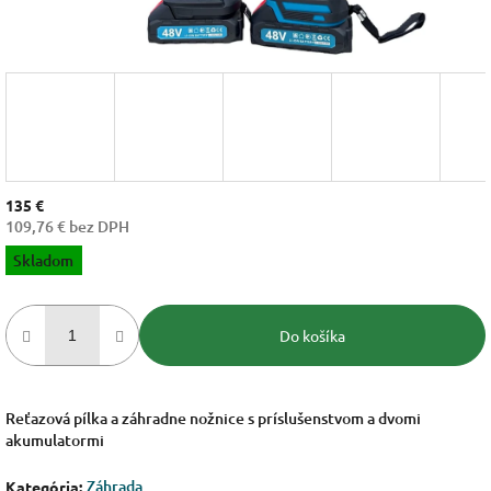
135 €
109,76 € bez DPH
Jednotková
Skladom
cena:
Do košíka
Reťazová pílka a záhradne nožnice s príslušenstvom a dvomi
akumulatormi
Záhrada
Kategória
: