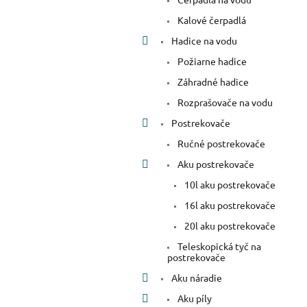
Kalové čerpadlá
Hadice na vodu
Požiarne hadice
Záhradné hadice
Rozprašovače na vodu
Postrekovače
Ručné postrekovače
Aku postrekovače
10l aku postrekovače
16l aku postrekovače
20l aku postrekovače
Teleskopická tyč na
postrekovače
Aku náradie
Aku píly