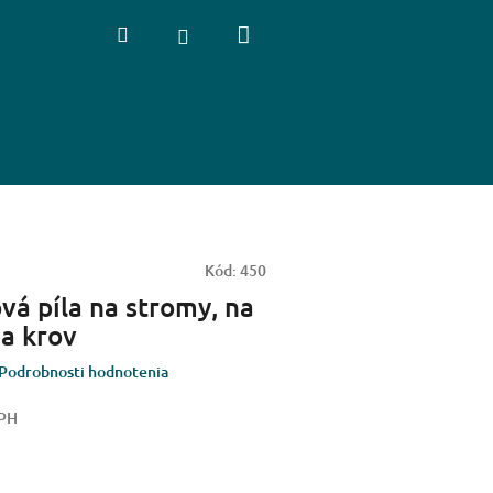
Nákupný
Hľadať
Prihlásenie
košík
Kód:
450
vá píla na stromy, na
 a krov
Podrobnosti hodnotenia
DPH