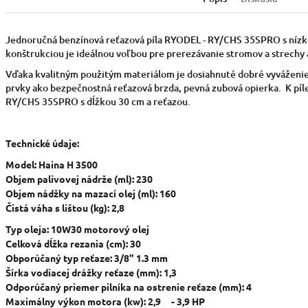
Jednoručná benzínová reťazová píla RYODEL - RY/CHS 35SPRO s níz
konštrukciou je ideálnou voľbou pre prerezávanie stromov a strechy 
Vďaka kvalitným použitým materiálom je dosiahnuté dobré vyváženi
prvky ako bezpečnostná reťazová brzda, pevná zubová opierka. K píle
RY/CHS 35SPRO s dĺžkou 30 cm a reťazou.
Technické údaje:
Model: Haina H 3500
Objem palivovej nádrže (ml): 230
Objem nádžky na mazací olej (ml): 160
Čistá váha s lištou (kg): 2,8
Typ oleja: 10W30 motorový olej
Celková dĺžka rezania (cm): 30
Obporúčaný typ reťaze: 3/8" 1.3 mm
Šírka vodiacej drážky reťaze (mm): 1,3
Odporúčaný priemer pilníka na ostrenie reťaze (mm): 4
Maximálny výkon motora (kw): 2,9 - 3,9 HP