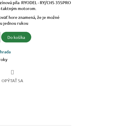
nzínová píla RYODEL - RY/CHS 35SPRO
2-taktným motorom.
oväť hore znamená, že je možné
lu jednou rukou
Do košíka
hrada
roky
OPÝTAŤ SA