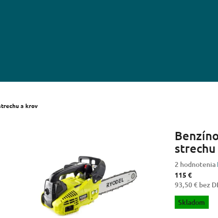
strechu a krov
Benzíno
strechu
Priemerné
2 hodnotenia
hodnotenie
115 €
produktu
93,50 € bez 
je
Jednotková
Skladom
4,5
cena:
z