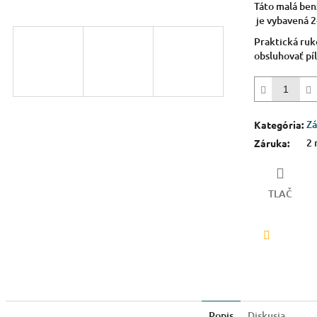
Táto malá be
5
je vybavená 
hviezdičiek.
Praktická ruk
obsluhovať pí
Zá
Kategória
:
2 
Záruka
:
TLAČ
Facebook
Popis
Diskusia