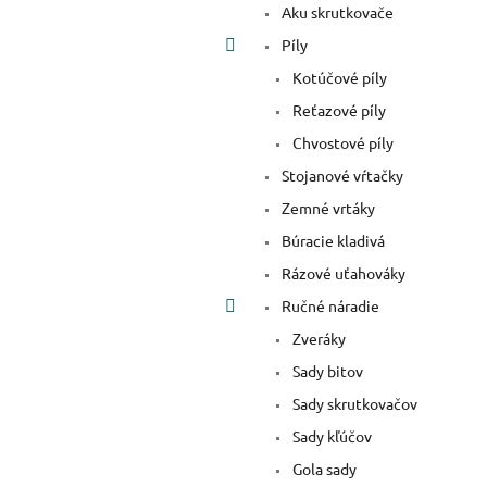
Aku skrutkovače
Píly
Kotúčové píly
Reťazové píly
Chvostové píly
Stojanové vŕtačky
Zemné vrtáky
Búracie kladivá
Rázové uťahováky
Ručné náradie
Zveráky
Sady bitov
Sady skrutkovačov
Sady kľúčov
Gola sady