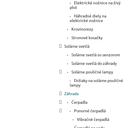
Elektrické nožnice na živý
plot
Náhradné diely na
elektrické nožnice
Krovinorezy
Strunové kosačky
Solárne svetlá
Solárne svetlá so senzorom
Solárne svetlá do záhrady
Solárne pouličné lampy
Držiaky na solárne pouličné
lampy
Záhrada
Čerpadla
Ponorné čerpadlá
Vibračné čerpadlá
Čerpadlá na vodu