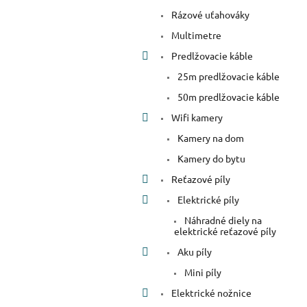
Rázové uťahováky
Multimetre
Predlžovacie káble
25m predlžovacie káble
50m predlžovacie káble
Wifi kamery
Kamery na dom
Kamery do bytu
Reťazové píly
Elektrické píly
Náhradné diely na
elektrické reťazové píly
Aku píly
Mini píly
Elektrické nožnice