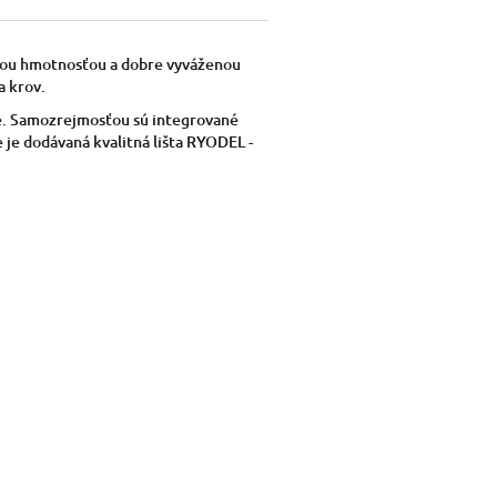
kou hmotnosťou a dobre vyváženou
a krov.
e. Samozrejmosťou sú integrované
 je dodávaná kvalitná lišta RYODEL -