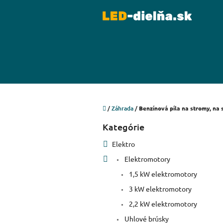
Prejsť
na
obsah
Domov
/
Záhrada
/
Benzínová píla na stromy, na 
B
Kategórie
Preskočiť
o
kategórie
č
Elektro
n
Elektromotory
ý
p
1,5 kW elektromotory
a
3 kW elektromotory
n
e
2,2 kW elektromotory
l
Uhlové brúsky