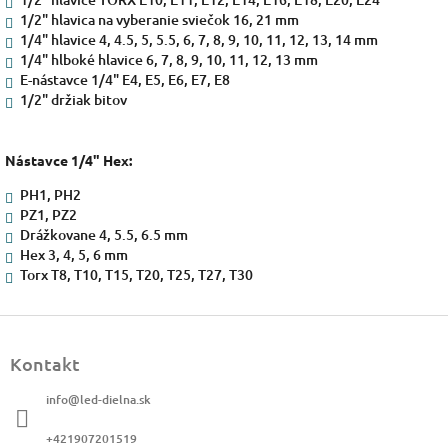
1/2" hlavica na vyberanie sviečok 16, 21 mm
1/4" hlavice 4, 4.5, 5, 5.5, 6, 7, 8, 9, 10, 11, 12, 13, 14 mm
1/4" hlboké hlavice 6, 7, 8, 9, 10, 11, 12, 13 mm
E-nástavce 1/4" E4, E5, E6, E7, E8
1/2" držiak bitov
Nástavce 1/4" Hex:
PH1, PH2
PZ1, PZ2
Drážkovane 4, 5.5, 6.5 mm
Hex 3, 4, 5, 6 mm
Torx T8, T10, T15, T20, T25, T27, T30
Z
á
Kontakt
p
ä
info
@
led-dielna.sk
t
i
+421907201519