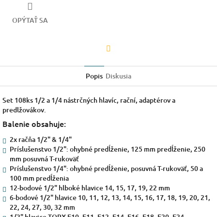
OPÝTAŤ SA
Facebook
Popis
Diskusia
Set 108ks 1/2 a 1/4 nástrčných hlavíc, rační, adaptérov a
predlžovákov.
Balenie obsahuje:
2x račňa 1/2" & 1/4"
Príslušenstvo 1/2": ohybné predĺženie, 125 mm predĺženie, 250
mm posuvná T-rukoväť
Príslušenstvo 1/4": ohybné predĺženie, posuvná T-rukoväť, 50 a
100 mm predĺženia
12-bodové 1/2" hlboké hlavice 14, 15, 17, 19, 22 mm
6-bodové 1/2" hlavice 10, 11, 12, 13, 14, 15, 16, 17, 18, 19, 20, 21,
22, 24, 27, 30, 32 mm
1/2" hlavice TORX E10, E11, E12, E14, E16, E18, E20, E24