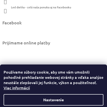
e
Led dielňa - celá naša ponuka aj na Facebooku
Facebook
Prijímame online platby
Informácie pre vás
Používame súbory cookie, aby sme vám umožnili
Ako nakupovať
pohodlné prehliadanie webovej stránky a vďaka analýze
Obchodné podmienky
neustále zlepšovali jej funkcie, výkon a použiteľnosť.
Viac informácií
Podmienky ochrany osobných údajov
Sledovať stav objednávky
Odstúpiť od zmluvy tu
Nastavenie