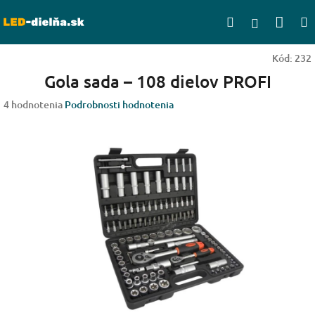
Prejsť
Nák
Hľadať
na
Prihlásen
obsah
koší
Kód:
232
Gola sada – 108 dielov PROFI
Priemerné
4 hodnotenia
Podrobnosti hodnotenia
hodnotenie
produktu
je
1,8
z
5
hviezdičiek.