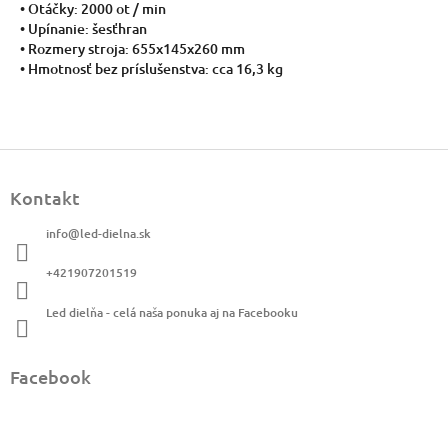
• Otáčky: 2000 ot / min
• Upínanie: šesťhran
• Rozmery stroja: 655x145x260 mm
• Hmotnosť bez príslušenstva: cca 16,3 kg
Z
á
Kontakt
p
ä
info
@
led-dielna.sk
t
i
+421907201519
e
Led dielňa - celá naša ponuka aj na Facebooku
Facebook