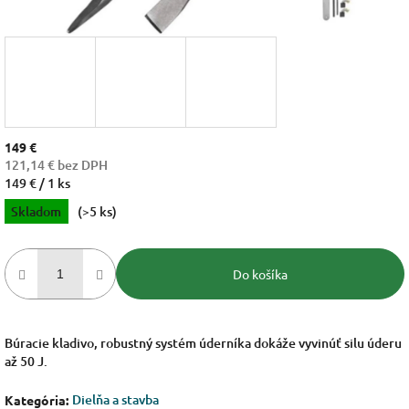
149 €
121,14 € bez DPH
Jednotková
149 € / 1 ks
cena:
Skladom
(>5 ks)
Do košíka
Búracie kladivo, robustný systém úderníka dokáže vyvinúť silu úderu
až 50 J.
Dielňa a stavba
Kategória
: