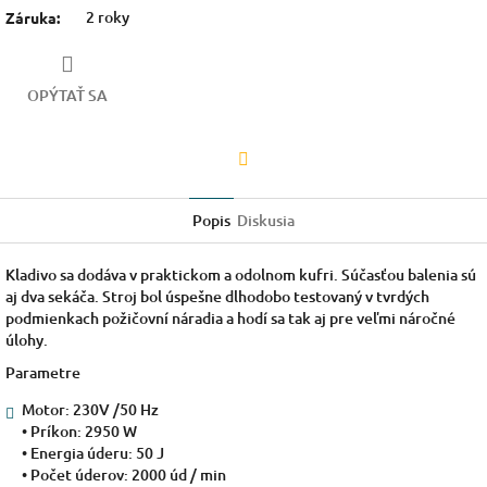
2 roky
Záruka
:
OPÝTAŤ SA
Facebook
Popis
Diskusia
Kladivo sa dodáva v praktickom a odolnom kufri. Súčasťou balenia sú
aj dva sekáča. Stroj bol úspešne dlhodobo testovaný v tvrdých
podmienkach požičovní náradia a hodí sa tak aj pre veľmi náročné
úlohy.
Parametre
Motor: 230V /50 Hz
• Príkon: 2950 W
• Energia úderu: 50 J
• Počet úderov: 2000 úd / min