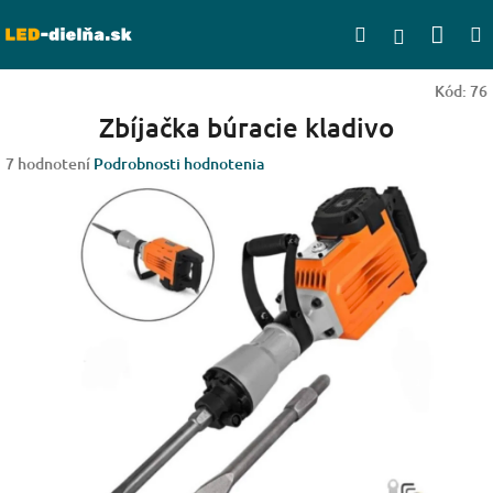
Prejsť
Nák
Hľadať
na
Prihlásen
obsah
koší
Kód:
76
Zbíjačka búracie kladivo
Priemerné
7 hodnotení
Podrobnosti hodnotenia
hodnotenie
produktu
je
3,6
z
5
hviezdičiek.