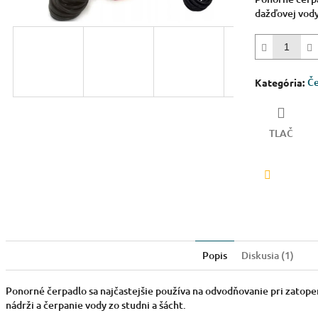
5
dažďovej vody
hviezdičiek.
Če
Kategória
:
TLAČ
Facebook
Popis
Diskusia (1)
Ponorné čerpadlo sa najčastejšie používa na odvodňovanie pri zatope
nádrži a čerpanie vody zo studni a šácht.