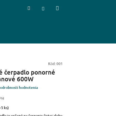
Nákupný
Hľadať
Prihlásenie
košík
Kód:
001
é čerpadlo ponorné
nové 600W
odrobnosti hodnotenia
DPH
>5 ks)
dlo je určené na čerpanie čistej alebo