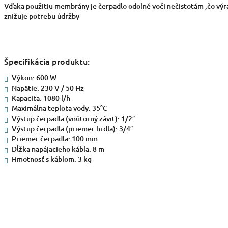
Vďaka použitiu membrány je čerpadlo odolné voči nečistotám ,
čo výr
znižuje potrebu údržby
Špecifikácia produktu:
Výkon: 600 W
Napätie: 230 V / 50 Hz
Kapacita: 1080 l/h
Maximálna teplota vody: 35°C
Výstup čerpadla (vnútorný závit): 1/2″
Výstup čerpadla (priemer hrdla): 3/4″
Priemer čerpadla: 100 mm
Dĺžka napájacieho kábla: 8 m
Hmotnosť s káblom: 3 kg