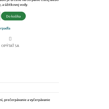
, a úžitkovej vody.
Do košíka
rpadla
OPÝTAŤ SA
ní, prečerpávanie a vyčerpávanie