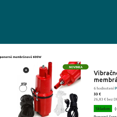
o ponorné membránové 600W
NOVINKA
Vibračn
membrá
Priemerné
6 hodnotení
P
hodnotenie
33 €
produktu
26,83 € bez 
je
Jednotková
Skladom
(
3,3
cena:
z
Ponorné čerpa