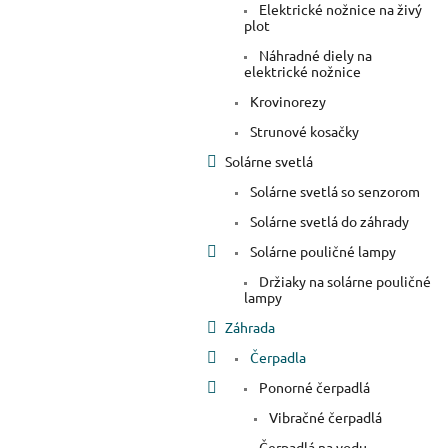
Elektrické nožnice na živý
plot
Náhradné diely na
elektrické nožnice
Krovinorezy
Strunové kosačky
Solárne svetlá
Solárne svetlá so senzorom
Solárne svetlá do záhrady
Solárne pouličné lampy
Držiaky na solárne pouličné
lampy
Záhrada
Čerpadla
Ponorné čerpadlá
Vibračné čerpadlá
Čerpadlá na vodu