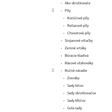
Aku skrutkovače
Píly
Kotúčové píly
Reťazové píly
Chvostové píly
Stojanové vŕtačky
Zemné vrtáky
Búracie kladivá
Rázové uťahováky
Ručné náradie
Zveráky
Sady bitov
Sady skrutkovačov
Sady kľúčov
Gola sady