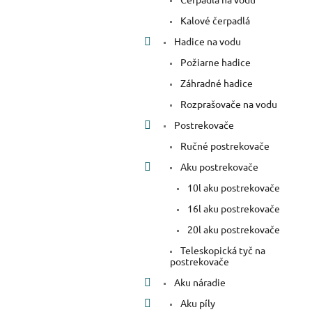
Kalové čerpadlá
Hadice na vodu
Požiarne hadice
Záhradné hadice
Rozprašovače na vodu
Postrekovače
Ručné postrekovače
Aku postrekovače
10l aku postrekovače
16l aku postrekovače
20l aku postrekovače
Teleskopická tyč na
postrekovače
Aku náradie
Aku píly