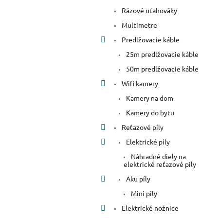
Rázové uťahováky
Multimetre
Predlžovacie káble
25m predlžovacie káble
50m predlžovacie káble
Wifi kamery
Kamery na dom
Kamery do bytu
Reťazové píly
Elektrické píly
Náhradné diely na
elektrické reťazové píly
Aku píly
Mini píly
Elektrické nožnice