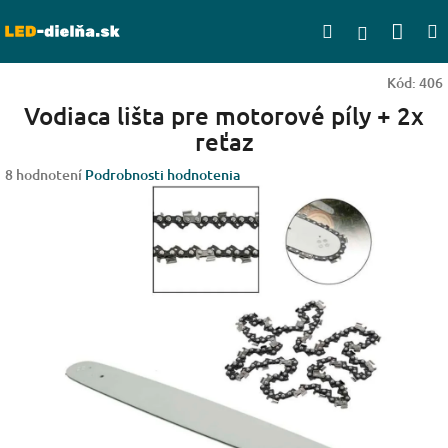
Prejsť
Nák
Hľadať
na
Prihlásen
obsah
koší
Kód:
406
Vodiaca lišta pre motorové píly + 2x
reťaz
Priemerné
8 hodnotení
Podrobnosti hodnotenia
hodnotenie
produktu
je
3,4
z
5
hviezdičiek.