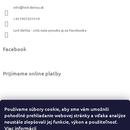
ä
info
@
led-dielna.sk
t
i
+421907201519
e
Led dielňa - celá naša ponuka aj na Facebooku
Facebook
Prijímame online platby
Informácie pre vás
Používame súbory cookie, aby sme vám umožnili
Ako nakupovať
pohodlné prehliadanie webovej stránky a vďaka analýze
Obchodné podmienky
neustále zlepšovali jej funkcie, výkon a použiteľnosť.
Viac informácií
Podmienky ochrany osobných údajov