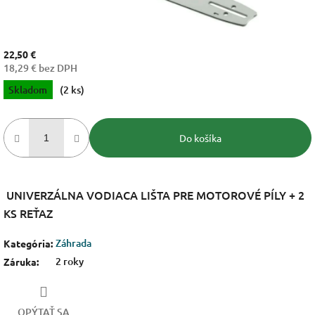
22,50 €
18,29 € bez DPH
Jednotková
Skladom
(2 ks)
cena:
Do košíka
UNIVERZÁLNA VODIACA LIŠTA PRE MOTOROVÉ PÍLY + 2
KS REŤAZ
Záhrada
Kategória
:
2 roky
Záruka
:
OPÝTAŤ SA