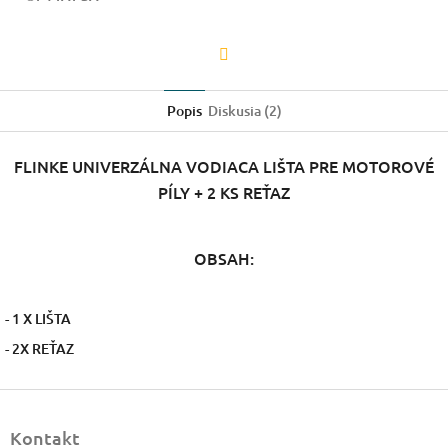
Facebook
Popis
Diskusia (2)
FLINKE UNIVERZÁLNA VODIACA LIŠTA PRE MOTOROVÉ
PÍLY + 2 KS REŤAZ
OBSAH:
- 1 X LIŠTA
- 2X REŤAZ
Z
á
Kontakt
p