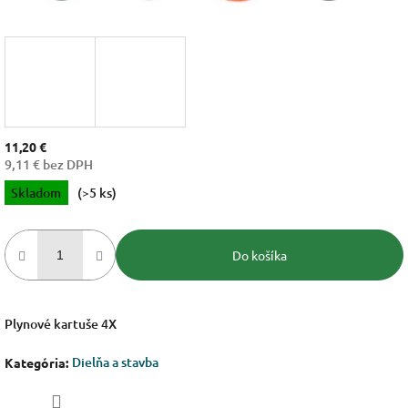
11,20 €
9,11 € bez DPH
Jednotková
Skladom
(>5 ks)
cena:
Do košíka
Plynové kartuše 4X
Dielňa a stavba
Kategória
: