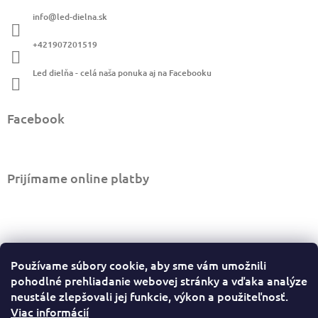
ä
info
@
led-dielna.sk
t
i
+421907201519
e
Led dielňa - celá naša ponuka aj na Facebooku
Facebook
Prijímame online platby
Informácie pre vás
Používame súbory cookie, aby sme vám umožnili
Ako nakupovať
pohodlné prehliadanie webovej stránky a vďaka analýze
Obchodné podmienky
neustále zlepšovali jej funkcie, výkon a použiteľnosť.
Viac informácií
Podmienky ochrany osobných údajov