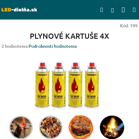
Prejsť
Nák
Hľadať
na
Prihlásen
obsah
koší
Kód:
199
PLYNOVÉ KARTUŠE 4X
Priemerné
2 hodnotenia
Podrobnosti hodnotenia
hodnotenie
produktu
je
5,0
z
5
hviezdičiek.