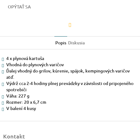
OPÝTAŤ SA
Facebook
Popis
Diskusia
4 x plynová kartuša
Vhodná do plynových varičov
Ďalej vhodný do grilov, kúrenie, spájok, kempingových varičov
atď.
Výdrž cca 2-4 hodiny plnej prevádzky v závislosti od pripojeného
spotrebiči
Váha: 227 g
Rozmer: 20 x 6,7 cm
V balení 4 kusy
Z
á
Kontakt
p