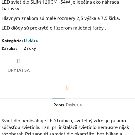
LED svietidlo SLIM 120CM -54W je ideálna ako náhrada
žiarovky.
Hlavným znakom sú malé rozmery 2,5 výška a 7,5 šírka.
LED diódy sú prekryté difúzorom mliečnej farby .
Elektro
Kategória
:
2 roky
Záruka
:
OPÝTAŤ SA
Facebook
Popis
Diskusia
Svietidlo neobsahuje LED trubicu, svetelný zdroj je priamo
súčasťou svietidla. Tzn. pri inštalácii svietidlo nemusíte nijak
rozoberať. Pri zapnutí sa svietidlo okamžite, bez blikania,