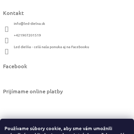
Z
á
Kontakt
p
ä
info
@
led-dielna.sk
t
i
+421907201519
e
Led dielňa - celá naša ponuka aj na Facebooku
Facebook
Prijímame online platby
Informácie pre vás
Používame súbory cookie, aby sme vám umožnili
Ako nakupovať