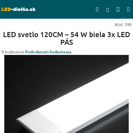
Prejsť
Nák
Hľadať
na
Prihlásen
obsah
koší
Kód:
190
LED svetlo 120CM – 54 W biela 3x LED
PÁS
Priemerné
9 hodnotení
Podrobnosti hodnotenia
hodnotenie
produktu
je
4,3
z
5
hviezdičiek.