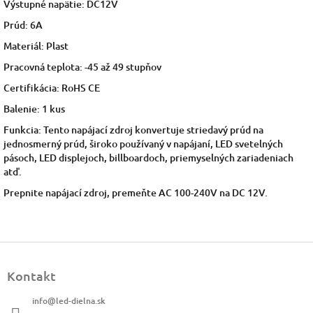
Výstupné napätie: DC12V
Prúd: 6A
Materiál: Plast
Pracovná teplota: -45 až 49 stupňov
Certifikácia: RoHS CE
Balenie: 1 kus
Funkcia: Tento napájací zdroj konvertuje striedavý prúd na
jednosmerný prúd, široko používaný v napájaní, LED svetelných
pásoch, LED displejoch, billboardoch, priemyselných zariadeniach
atď.
Prepnite napájací zdroj, premeňte AC 100-240V na DC 12V.
Z
á
Kontakt
p
ä
info
@
led-dielna.sk
t