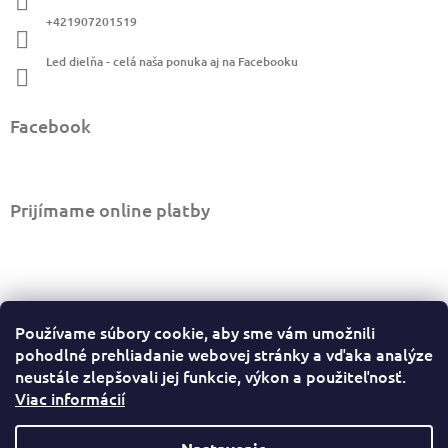
i
+421907201519
e
Led dielňa - celá naša ponuka aj na Facebooku
Facebook
Prijímame online platby
Informácie pre vás
Používame súbory cookie, aby sme vám umožnili
Ako nakupovať
pohodlné prehliadanie webovej stránky a vďaka analýze
Obchodné podmienky
neustále zlepšovali jej funkcie, výkon a použiteľnosť.
Viac informácií
Podmienky ochrany osobných údajov
Sledovať stav objednávky
Odstúpiť od zmluvy tu