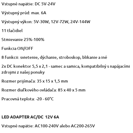
Vstupné napätie: DC 5V-24V
Výstupný prúd: max. 6A
Výstupný výkon: 5V-30W, 12V-72W, 24V-144W
11 tlačidiel
Stmievanie 25%-100%
Funkcia ON/OFF
8 funkcii: svietenie, dýchanie, stroboskop, blikanie a iné
2x DC konektor 5,5 x 2,1 - samec a samica, kompatibilný s napájacími
zdrojmi z našej ponuky
Rozmer prijímača: 35 x 15 x 1,5 mm
Rozmer diaľkového ovládača: 85 x 40 x 5 mm
Pracovná teplota: -20 - 60°C
LED ADAPTER AC/DC 12V 6A
Vstupné napätie: AC100-240V alebo AC200-265V