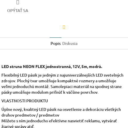
OPÝTAŤ SA
Facebook
Popis
Diskusia
LED struna NEON FLEX jednostranná, 12V, 5m, modrá.
Flexibilný LED pásik je jedným z najuniverzálnejších LED svetelných
zdrojov. Plochý tvar umožňuje kompaktné rozmery a umožňuje
veľmi jednoduchú montáž. Samolepiaci materiál na spodnej strane
pásky umožňuje modulom priľnúť k väčšine povrchov.
VLASTNOSTI PRODUKTU
Úplne nový, kvalitný LED pásik na osvetlenie a dekoráciu všetkých
druhov predmetov / predmetov
Môžete s ním jednoducho efektívne nasvietiť reklamu, vytvárať
žiarivé správy atď.