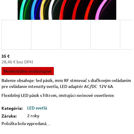
35 €
28,46 € bez DPH
Jednotková
Momentálne nedostupné
cena:
Balenie obsahuje: led pásik, mini RF stmievač s diaľkovým ovládaním
pre ovládanie intenzity svetla, LED adaptér AC/DC 12V 6A.
Flexibilný LED pásik s filtrom, imitujúci neónové osvetlenie.
LED svetlá
Kategória
:
2 roky
Záruka
:
Položka bola vypredaná…