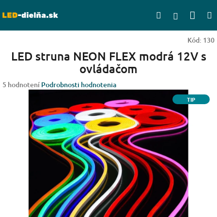
Prejsť
Nák
Hľadať
na
Prihlásen
obsah
koší
Kód:
130
LED struna NEON FLEX modrá 12V s
ovládačom
Priemerné
5 hodnotení
Podrobnosti hodnotenia
hodnotenie
TIP
produktu
je
3,4
z
5
hviezdičiek.