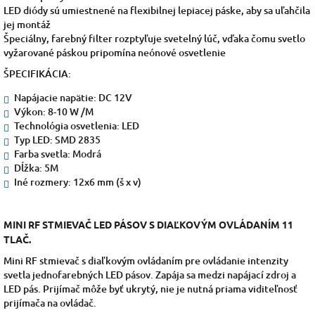
LED diódy sú umiestnené na flexibilnej lepiacej páske, aby sa uľahčila
jej montáž
Špeciálny, farebný filter rozptyľuje svetelný lúč, vďaka čomu svetlo
vyžarované páskou pripomína neónové osvetlenie
ŠPECIFIKÁCIA:
Napájacie napätie: DC 12V
Výkon: 8-10 W /M
Technológia osvetlenia: LED
Typ LED: SMD 2835
Farba svetla: Modrá
Dĺžka: 5M
Iné rozmery: 12x6 mm (š x v)
MINI RF STMIEVAČ LED PÁSOV S DIAĽKOVÝM OVLÁDANÍM 11
TLAČ.
Mini RF stmievač s diaľkovým ovládaním pre ovládanie intenzity
svetla jednofarebných LED pásov. Zapája sa medzi napájací zdroj a
LED pás. Prijímač môže byť ukrytý, nie je nutná priama viditeľnosť
prijímača na ovládač.