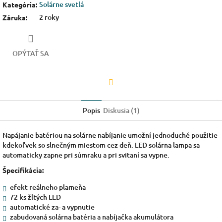
Solárne svetlá
Kategória
:
2 roky
Záruka
:
OPÝTAŤ SA
Facebook
Popis
Diskusia (1)
Napájanie batériou na solárne nabíjanie umožní jednoduché použitie
kdekoľvek so slnečným miestom cez deň. LED solárna lampa sa
automaticky zapne pri súmraku a pri svitaní sa vypne.
Špecifikácia:
efekt reálneho plameňa
72 ks žltých LED
automatické za- a vypnutie
zabudovaná solárna batéria a nabíjačka akumulátora