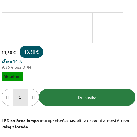
13,50 €
11,50 €
Zľava 14 %
9,35 € bez DPH
Jednotková
Skladom
cena:
Do košíka
LED solárna lampa
imituje oheň a navodí tak skvelú atmosféru vo
vašej záhrade.