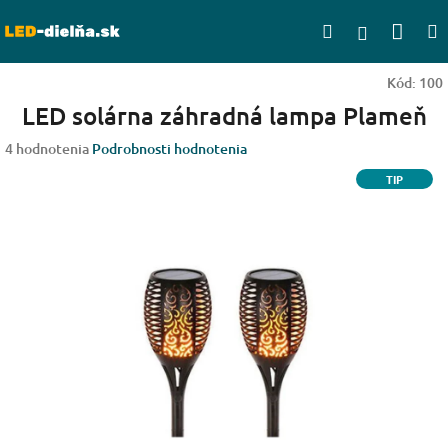
Prejsť
Nák
Hľadať
na
Prihlásen
obsah
koší
Kód:
100
LED solárna záhradná lampa Plameň
Priemerné
4 hodnotenia
Podrobnosti hodnotenia
hodnotenie
TIP
produktu
je
5,0
z
5
hviezdičiek.