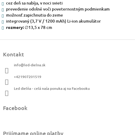
cez deň sa nabíja, v noci svieti
prevedenie odolné voči poveternostným podmienkam
možnosť zapichnutia do zeme
integrovaný (3,7 V / 1200 mAh) Li-ion akumulátor
rozmery:
∅13,5 x 78 cm
Z
á
Kontakt
p
ä
info
@
led-dielna.sk
t
i
+421907201519
e
Led dielňa - celá naša ponuka aj na Facebooku
Facebook
Prijímame online platby