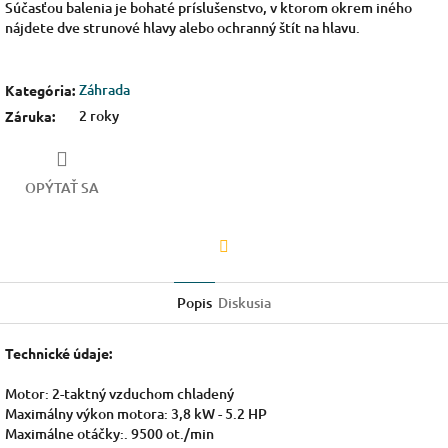
Súčasťou balenia je bohaté príslušenstvo, v ktorom okrem iného
nájdete dve strunové hlavy alebo ochranný štít na hlavu.
Záhrada
Kategória
:
2 roky
Záruka
:
OPÝTAŤ SA
Facebook
Popis
Diskusia
Technické údaje:
Motor: 2-taktný vzduchom chladený
Maximálny výkon motora: 3,8 kW - 5.2 HP
Maximálne otáčky:. 9500 ot./min