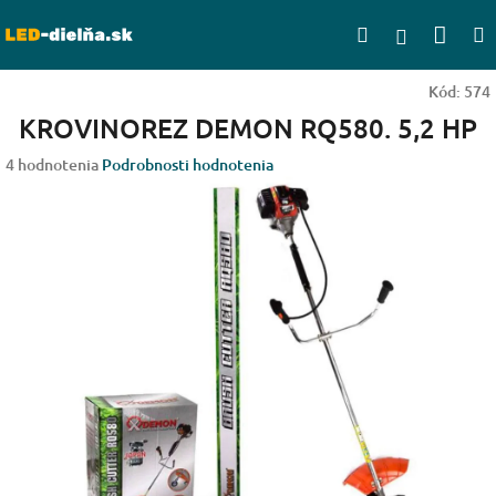
Prejsť
Nák
Hľadať
na
Prihlásen
obsah
koší
Kód:
574
KROVINOREZ DEMON RQ580. 5,2 HP
Priemerné
4 hodnotenia
Podrobnosti hodnotenia
hodnotenie
produktu
je
5,0
z
5
hviezdičiek.