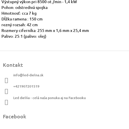
Výstupný výkon pri 8500 ot./min - 1,4 kW
Pohon: odstredivá spojka
Hmotnosť: cca 7 kg
Dĺžka ramena : 150 cm
rezný rozsah: 42 cm
Rozmery ciferníka: 255 mm x 1,6 mm x 25,4 mm
Palivo: 25:1 (palivo: olej)
Z
á
Kontakt
p
ä
info
@
led-dielna.sk
t
i
+421907201519
e
Led dielňa - celá naša ponuka aj na Facebooku
Facebook