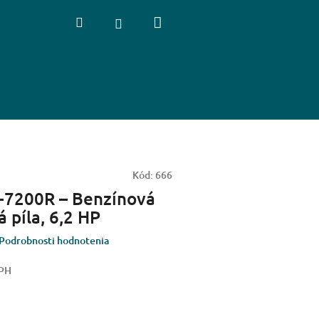
Nákupný
Hľadať
Prihlásenie
košík
Kód:
666
-7200R – Benzínová
 píla, 6,2 HP
Podrobnosti hodnotenia
DPH