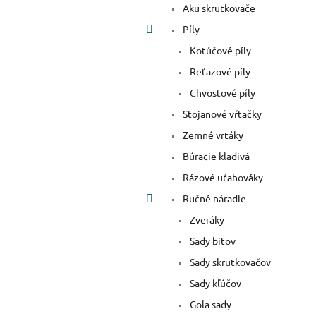
Aku skrutkovače
Píly
Kotúčové píly
Reťazové píly
Chvostové píly
Stojanové vŕtačky
Zemné vrtáky
Búracie kladivá
Rázové uťahováky
Ručné náradie
Zveráky
Sady bitov
Sady skrutkovačov
Sady kľúčov
Gola sady