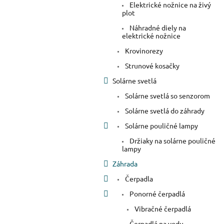
Elektrické nožnice na živý
plot
Náhradné diely na
elektrické nožnice
Krovinorezy
Strunové kosačky
Solárne svetlá
Solárne svetlá so senzorom
Solárne svetlá do záhrady
Solárne pouličné lampy
Držiaky na solárne pouličné
lampy
Záhrada
Čerpadla
Ponorné čerpadlá
Vibračné čerpadlá
Čerpadlá na vodu