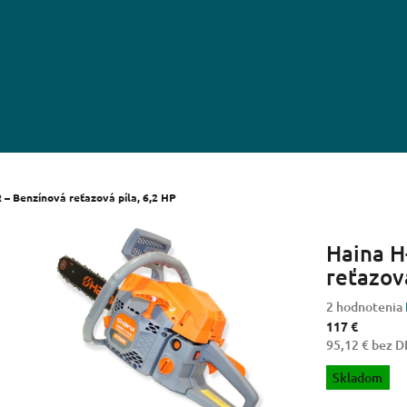
– Benzínová reťazová píla, 6,2 HP
Haina H
reťazová
Priemerné
2 hodnotenia
hodnotenie
117 €
produktu
95,12 € bez 
je
Jednotková
Skladom
3,0
cena:
z