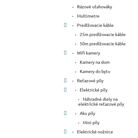
Rázové uťahováky
Multimetre
Predlžovacie káble
25m predlžovacie káble
50m predlžovacie káble
Wifi kamery
Kamery na dom
Kamery do bytu
Reťazové píly
Elektrické píly
Náhradné diely na
elektrické reťazové píly
Aku píly
Mini píly
Elektrické nožnice