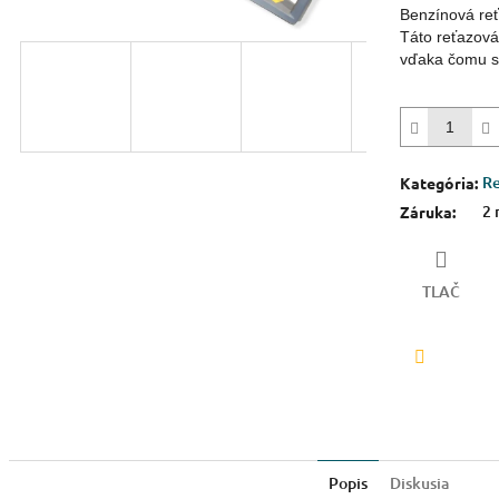
5
Benzínová reť
hviezdičiek.
Táto reťazová
vďaka čomu ste
Re
Kategória
:
2 
Záruka
:
TLAČ
Facebook
Popis
Diskusia