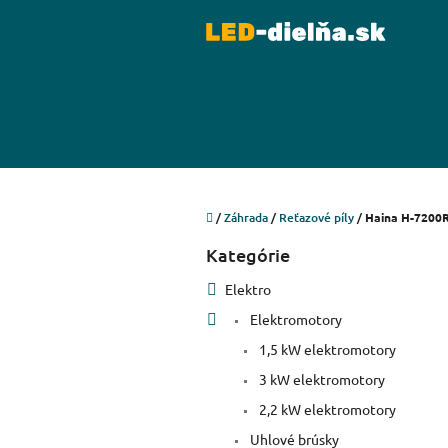
Prejsť
na
obsah
Domov
/
Záhrada
/
Reťazové píly
/
Haina H-7200R 
B
Kategórie
Preskočiť
o
kategórie
č
Elektro
n
Elektromotory
ý
p
1,5 kW elektromotory
a
3 kW elektromotory
n
e
2,2 kW elektromotory
l
Uhlové brúsky