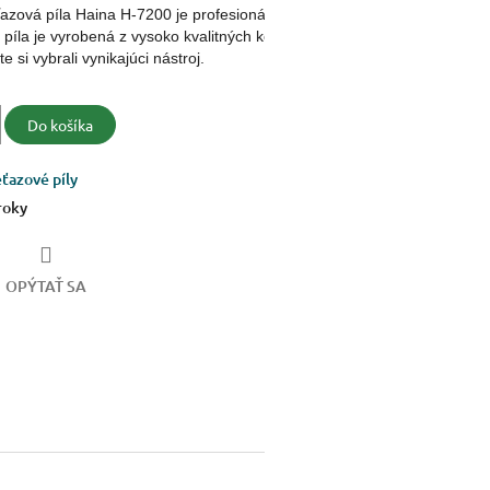
azová píla Haina H-7200 je profesionálne náradie určené pre lesnícke 
 píla je vyrobená z vysoko kvalitných komponentov, ktoré zaisťujú dlho
 si vybrali vynikajúci nástroj.
Do košíka
ťazové píly
roky
OPÝTAŤ SA