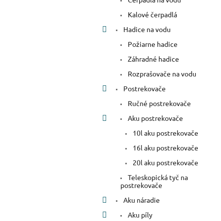
Kalové čerpadlá
Hadice na vodu
Požiarne hadice
Záhradné hadice
Rozprašovače na vodu
Postrekovače
Ručné postrekovače
Aku postrekovače
10l aku postrekovače
16l aku postrekovače
20l aku postrekovače
Teleskopická tyč na
postrekovače
Aku náradie
Aku píly