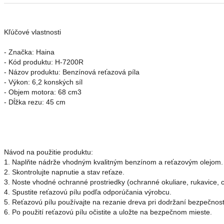
Kľúčové vlastnosti

- Značka: Haina

- Kód produktu: H-7200R

- Názov produktu: Benzínová reťazová píla

- Výkon: 6,2 konských síl

- Objem motora: 68 cm3

Návod na použitie produktu:
1. Naplňte nádrže vhodným kvalitným benzínom a reťazovým olejom.
2. Skontrolujte napnutie a stav reťaze. 
3. Noste vhodné ochranné prostriedky (ochranné okuliare, rukavice, c
4. Spustite reťazovú pílu podľa odporúčania výrobcu.
5. Reťazovú pílu používajte na rezanie dreva pri dodržaní bezpečnos
6. Po použití reťazovú pílu očistite a uložte na bezpečnom mieste.