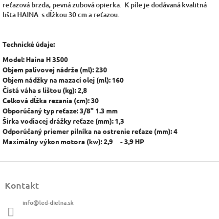
reťazová brzda, pevná zubová opierka. K píle je dodávaná kvalitná
lišta HAINA s dĺžkou 30 cm a reťazou.
Technické údaje:
Model: Haina H 3500
Objem palivovej nádrže (ml): 230
Objem nádžky na mazací olej (ml): 160
Čistá váha s lištou (kg): 2,8
Celková dĺžka rezania (cm): 30
Obporúčaný typ reťaze: 3/8" 1.3 mm
Šírka vodiacej drážky reťaze (mm): 1,3
Odporúčaný priemer pilníka na ostrenie reťaze (mm): 4
Maximálny výkon motora (kw): 2,9 - 3,9 HP
Z
á
Kontakt
p
ä
info
@
led-dielna.sk
t