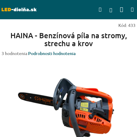
Prejsť
Nák
Hľadať
na
Prihlásen
obsah
koší
Kód:
433
HAINA - Benzínová píla na stromy,
strechu a krov
Priemerné
3 hodnotenia
Podrobnosti hodnotenia
hodnotenie
produktu
je
4,7
z
5
hviezdičiek.