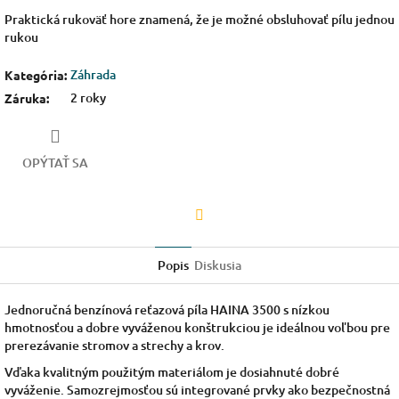
Praktická rukoväť hore znamená, že je možné obsluhovať pílu jednou
rukou
Záhrada
Kategória
:
2 roky
Záruka
:
OPÝTAŤ SA
Facebook
Popis
Diskusia
Jednoručná benzínová reťazová píla HAINA 3500 s nízkou
hmotnosťou a dobre vyváženou konštrukciou je ideálnou voľbou pre
prerezávanie stromov a strechy a krov.
Vďaka kvalitným použitým materiálom je dosiahnuté dobré
vyváženie. Samozrejmosťou sú integrované prvky ako bezpečnostná