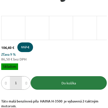
117 €
106,40 €
Zľava 9 %
86,50 € bez DPH
Jednotková
Skladom
cena:
Do košíka
Táto malá benzínová píla HAINA H-3500 je vybavená 2-taktným
motorom.