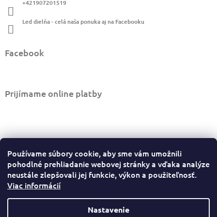
i
+421907201519
e
Led dielňa - celá naša ponuka aj na Facebooku
Facebook
Prijímame online platby
Informácie pre vás
Používame súbory cookie, aby sme vám umožnili
Ako nakupovať
pohodlné prehliadanie webovej stránky a vďaka analýze
Obchodné podmienky
neustále zlepšovali jej funkcie, výkon a použiteľnosť.
Viac informácií
Podmienky ochrany osobných údajov
Sledovať stav objednávky
Odstúpiť od zmluvy tu
Nastavenie