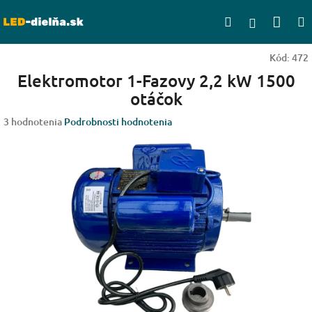
Prejsť
Nák
Hľadať
na
Prihlásen
obsah
koší
Kód:
472
Elektromotor 1-Fazovy 2,2 kW 1500
otáčok
Priemerné
3 hodnotenia
Podrobnosti hodnotenia
hodnotenie
produktu
je
5,0
z
5
hviezdičiek.