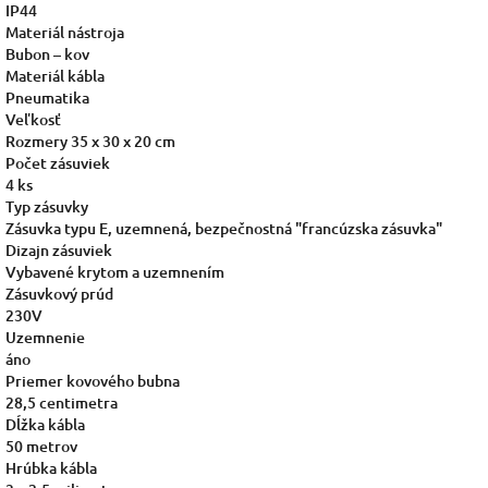
IP44
Materiál nástroja
Bubon – kov
Materiál kábla
Pneumatika
Veľkosť
Rozmery 35 x 30 x 20 cm
Počet zásuviek
4 ks
Typ zásuvky
Zásuvka typu E, uzemnená, bezpečnostná "francúzska zásuvka"
Dizajn zásuviek
Vybavené krytom a uzemnením
Zásuvkový prúd
230V
Uzemnenie
áno
Priemer kovového bubna
28,5 centimetra
Dĺžka kábla
50 metrov
Hrúbka kábla