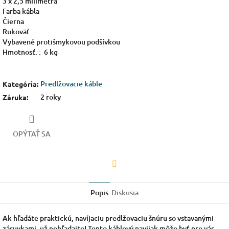
3 x 2,5 milimetra
Farba kábla
Čierna
Rukoväť
Vybavené protišmykovou podšívkou
Hmotnosť. : 6 kg
Predlžovacie káble
Kategória
:
2 roky
Záruka
:
OPÝTAŤ SA
Facebook
Popis
Diskusia
Ak hľadáte praktickú, navíjaciu predlžovaciu šnúru so vstavanými
zásuvkami, už nehľadajte! Tento káblový navijak môže byť pre vás