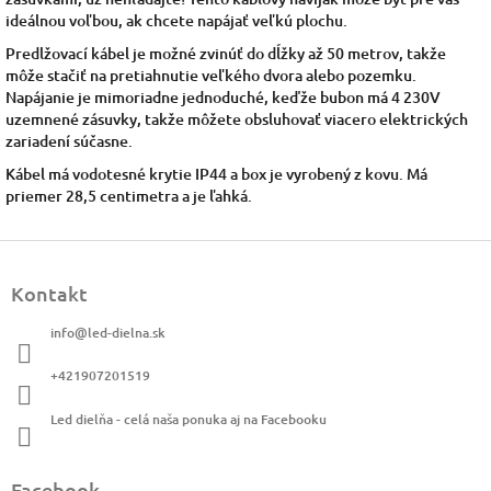
ideálnou voľbou, ak chcete napájať veľkú plochu.
Predlžovací kábel je možné zvinúť do dĺžky až 50 metrov, takže
môže stačiť na pretiahnutie veľkého dvora alebo pozemku.
Napájanie je mimoriadne jednoduché, keďže bubon má 4 230V
uzemnené zásuvky, takže môžete obsluhovať viacero elektrických
zariadení súčasne.
Kábel má vodotesné krytie IP44 a box je vyrobený z kovu. Má
priemer 28,5 centimetra a je ľahká.
Z
á
Kontakt
p
ä
info
@
led-dielna.sk
t
i
+421907201519
e
Led dielňa - celá naša ponuka aj na Facebooku
Facebook