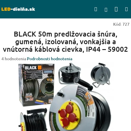
Prejsť
Nák
Hľadať
na
Prihlásen
obsah
koší
Kód:
727
BLACK 50m predlžovacia šnúra,
gumená, izolovaná, vonkajšia a
vnútorná káblová cievka, IP44 – 59002
Priemerné
4 hodnotenia
Podrobnosti hodnotenia
hodnotenie
produktu
je
4,3
z
5
hviezdičiek.