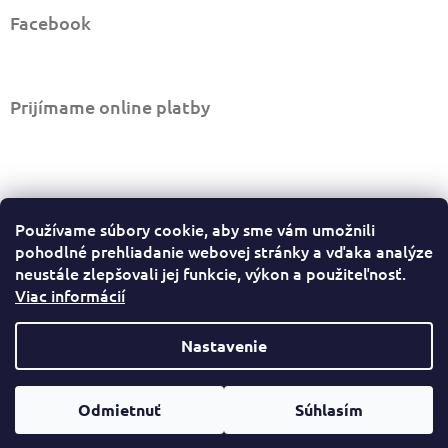
Facebook
Prijímame online platby
Informácie pre vás
Používame súbory cookie, aby sme vám umožnili
Ako nakupovať
pohodlné prehliadanie webovej stránky a vďaka analýze
Obchodné podmienky
neustále zlepšovali jej funkcie, výkon a použiteľnosť.
Viac informácií
Podmienky ochrany osobných údajov
Sledovať stav objednávky
Odstúpiť od zmluvy tu
Nastavenie
Copyright 2026
Led dielňa
. Všetky práva vyhradené.
Odmietnuť
Súhlasím
Vytvoril Shoptet
Upraviť nastavenie cookies