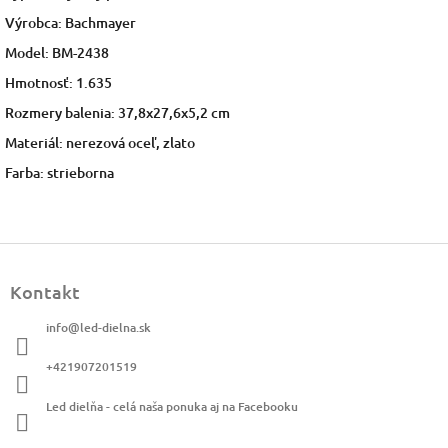
Výrobca: Bachmayer
Model: BM-2438
Hmotnosť: 1.635
Rozmery balenia: 37,8x27,6x5,2 cm
Materiál: nerezová oceľ, zlato
Farba: strieborna
Z
á
Kontakt
p
ä
info
@
led-dielna.sk
t
i
+421907201519
e
Led dielňa - celá naša ponuka aj na Facebooku