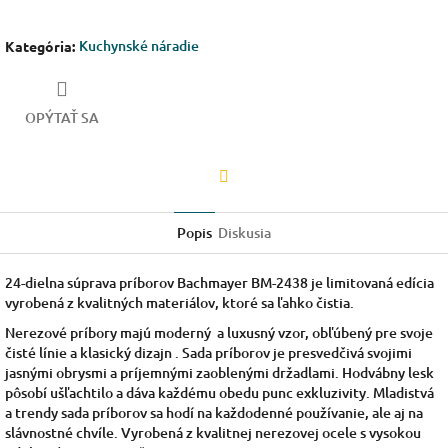
Kuchynské náradie
Kategória
:
OPÝTAŤ SA
Facebook
Popis
Diskusia
24-dielna súprava príborov Bachmayer BM-2438 je limitovaná edícia
vyrobená z kvalitných materiálov, ktoré sa ľahko čistia.
Nerezové príbory majú moderný a luxusný vzor, obľúbený pre svoje
čisté línie a klasický dizajn . Sada príborov je presvedčivá svojimi
jasnými obrysmi a príjemnými zaoblenými držadlami. Hodvábny lesk
pôsobí ušľachtilo a dáva každému obedu punc exkluzivity. Mladistvá
a trendy sada príborov sa hodí na každodenné používanie, ale aj na
slávnostné chvíle. Vyrobená z kvalitnej nerezovej ocele s vysokou