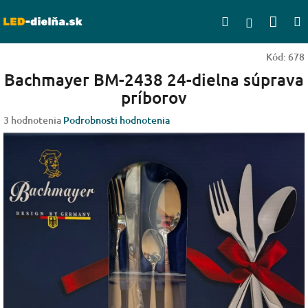
Prejsť
Nák
Hľadať
na
Prihlásen
obsah
koší
Kód:
678
Bachmayer BM-2438 24-dielna súprava
príborov
Priemerné
3 hodnotenia
Podrobnosti hodnotenia
hodnotenie
produktu
je
4,7
z
5
hviezdičiek.