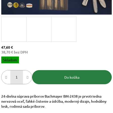
47,60 €
38,70 € bez DPH
Jednotková
Skladom
cena:
Do košíka
24-dielna súprava príborov Bachmayer BM-2438 je prvotriedna
nerezová oceľ, ľahké čistenie a údržba, moderný dizajn, hodvábny
lesk, rodinná sada príborov.