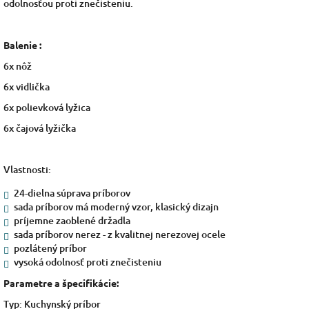
odolnosťou proti znečisteniu.
Balenie :
6x nôž
6x vidlička
6x polievková lyžica
6x čajová lyžička
Vlastnosti:
24-dielna súprava príborov
sada príborov má moderný vzor, klasický dizajn
príjemne zaoblené držadla
sada príborov nerez - z kvalitnej nerezovej ocele
pozlátený príbor
vysoká odolnosť proti znečisteniu
Parametre a špecifikácie:
Typ: Kuchynský príbor