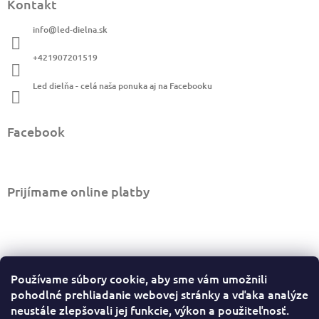
Kontakt
p
ä
info
@
led-dielna.sk
t
i
+421907201519
e
Led dielňa - celá naša ponuka aj na Facebooku
Facebook
Prijímame online platby
Informácie pre vás
Používame súbory cookie, aby sme vám umožnili
Ako nakupovať
pohodlné prehliadanie webovej stránky a vďaka analýze
Obchodné podmienky
neustále zlepšovali jej funkcie, výkon a použiteľnosť.