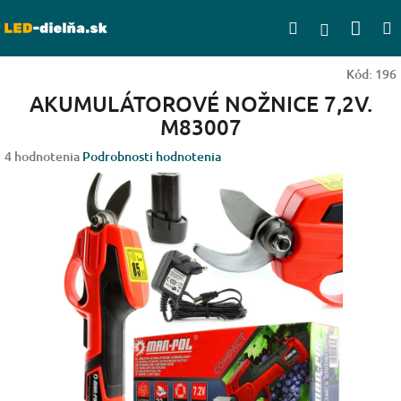
Prejsť
Nák
Hľadať
na
Prihlásen
obsah
koší
Kód:
196
AKUMULÁTOROVÉ NOŽNICE 7,2V.
M83007
Priemerné
4 hodnotenia
Podrobnosti hodnotenia
hodnotenie
produktu
je
3,8
z
5
hviezdičiek.