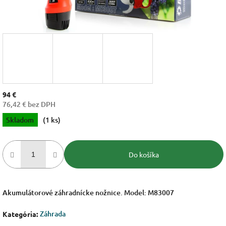
94 €
76,42 € bez DPH
Jednotková
Skladom
(1 ks)
cena:
Do košíka
Akumulátorové záhradnícke nožnice. Model: M83007
Záhrada
Kategória
: