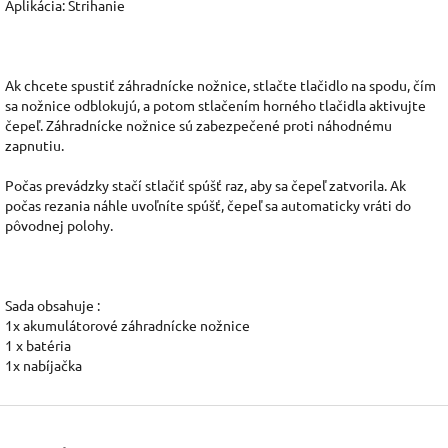
Aplikácia: Strihanie
Ak chcete spustiť záhradnícke nožnice, stlačte tlačidlo na spodu, čím
sa nožnice odblokujú, a potom stlačením horného tlačidla aktivujte
čepeľ. Záhradnícke nožnice sú zabezpečené proti náhodnému
zapnutiu.
Počas prevádzky stačí stlačiť spúšť raz, aby sa čepeľ zatvorila. Ak
počas rezania náhle uvoľníte spúšť, čepeľ sa automaticky vráti do
pôvodnej polohy.
Sada obsahuje :
1x akumulátorové záhradnícke nožnice
1 x batéria
1x nabíjačka
Z
á