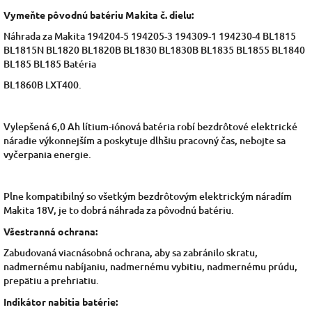
Vymeňte pôvodnú batériu Makita č. dielu:
Náhrada za Makita 194204-5 194205-3 194309-1 194230-4 BL1815
BL1815N BL1820 BL1820B BL1830 BL1830B BL1835 BL1855 BL1840
BL185 BL185 Batéria
BL1860B LXT400.
Vylepšená 6,0 Ah lítium-iónová batéria robí bezdrôtové elektrické
náradie výkonnejším a poskytuje dlhšiu pracovný čas, nebojte sa
vyčerpania energie.
Plne kompatibilný so všetkým bezdrôtovým elektrickým náradím
Makita 18V, je to dobrá náhrada za pôvodnú batériu.
Všestranná ochrana:
Zabudovaná viacnásobná ochrana, aby sa zabránilo skratu,
nadmernému nabíjaniu, nadmernému vybitiu, nadmernému prúdu,
prepätiu a prehriatiu.
Indikátor nabitia batérie: