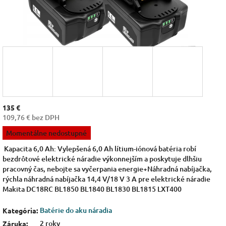
135 €
109,76 € bez DPH
Jednotková
Momentálne nedostupné
cena:
Kapacita 6,0 Ah: Vylepšená 6,0 Ah lítium-iónová batéria robí
bezdrôtové elektrické náradie výkonnejším a poskytuje dlhšiu
pracovný čas, nebojte sa vyčerpania energie+Náhradná nabíjačka,
rýchla náhradná nabíjačka 14,4 V/18 V 3 A pre elektrické náradie
Makita DC18RC BL1850 BL1840 BL1830 BL1815 LXT400
Batérie do aku náradia
Kategória
:
2 roky
Záruka
: