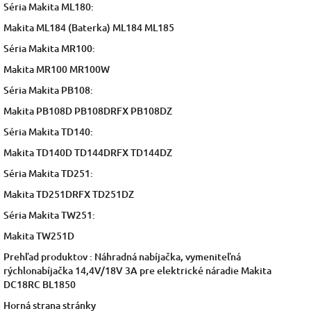
Séria Makita ML180:
Makita ML184 (Baterka) ML184 ML185
Séria Makita MR100:
Makita MR100 MR100W
Séria Makita PB108:
Makita PB108D PB108DRFX PB108DZ
Séria Makita TD140:
Makita TD140D TD144DRFX TD144DZ
Séria Makita TD251:
Makita TD251DRFX TD251DZ
Séria Makita TW251:
Makita TW251D
Prehľad produktov : Náhradná nabíjačka, vymeniteľná
rýchlonabíjačka 14,4V/18V 3A pre elektrické náradie Makita
DC18RC BL1850
Horná strana stránky