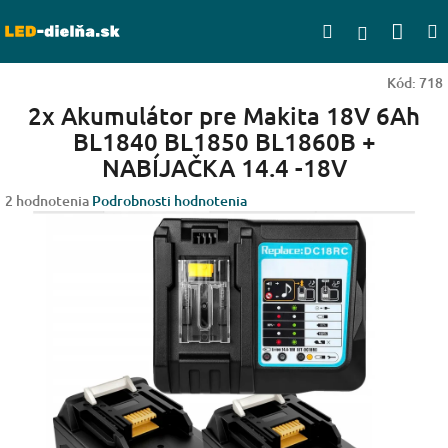
Prejsť
Nák
Hľadať
na
Prihlásen
obsah
koší
Kód:
718
2x Akumulátor pre Makita 18V 6Ah
BL1840 BL1850 BL1860B +
NABÍJAČKA 14.4 -18V
Priemerné
2 hodnotenia
Podrobnosti hodnotenia
hodnotenie
produktu
je
5,0
z
5
hviezdičiek.