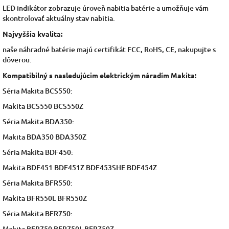
LED indikátor zobrazuje úroveň nabitia batérie a umožňuje vám
skontrolovať aktuálny stav nabitia.
Najvyššia kvalita:
naše náhradné batérie majú certifikát FCC, RoHS, CE, nakupujte s
dôverou.
Kompatibilný s nasledujúcim elektrickým náradím Makita:
Séria Makita BCS550:
Makita BCS550 BCS550Z
Séria Makita BDA350:
Makita BDA350 BDA350Z
Séria Makita BDF450:
Makita BDF451 BDF451Z BDF453SHE BDF454Z
Séria Makita BFR550:
Makita BFR550L BFR550Z
Séria Makita BFR750:
Makita BFR750 BFR750L BFR750Z