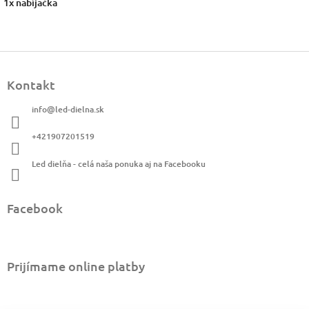
1x nabíjačka
Z
á
Kontakt
p
ä
info
@
led-dielna.sk
t
i
+421907201519
e
Led dielňa - celá naša ponuka aj na Facebooku
Facebook
Prijímame online platby